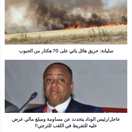
ل
ي
ا
ن
ة
:
ح
ر
ي
سليانة: حريق هائل ياتي على 70 هكتار من الحبوب
ق
ه
ع
ا
ا
ئ
ج
ل
ل
ي
/
ا
ر
ت
ئ
ي
ي
ع
س
ل
ا
عاجل/رئيس الوداد يتحدث عن مساومة ومبلغ مالي عرض
ى
ل
عليه للتفريط في اللقب للترجي!!
7
و