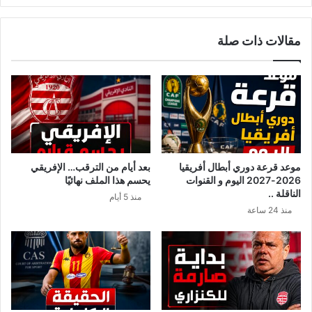
0
د
ه
ا
مقالات ذات صلة
ك
د
ت
ي
ا
ت
ر
ح
م
د
ن
ث
ا
ع
ل
ن
ح
م
موعد قرعة دوري أبطال أفريقيا
بعد أيام من الترقب… الإفريقي
ب
س
2026-2027 اليوم و القنوات
يحسم هذا الملف نهائيًا
و
ا
الناقلة ..
منذ 5 أيام
ب
و
منذ 24 ساعة
م
ة
و
م
ب
ل
غ