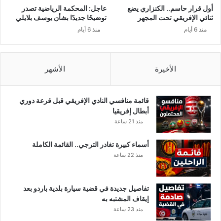
م
أول قرار حاسم.. الكنزاري يضع
عاجل: المحكمة الرياضية تصدر
ا
ثنائي الإفريقي تحت المجهر
توضيحًا جديدًا بشأن يوسف بلايلي
ل
منذ 6 أيام
منذ 6 أيام
ي
ع
ر
ض
الأخيرة
الأشهر
ع
ل
ي
قائمة منافسي النادي الإفريقي قبل قرعة دوري
ه
أبطال إفريقيا
ل
منذ 21 ساعة
ل
ت
أسماء كبيرة تغادر الترجي.. القائمة الكاملة
ف
منذ 22 ساعة
ر
ي
ط
تفاصيل جديدة في قضية سيارة بلدية باردو بعد
ف
إيقاف المشتبه به
ي
منذ 23 ساعة
ا