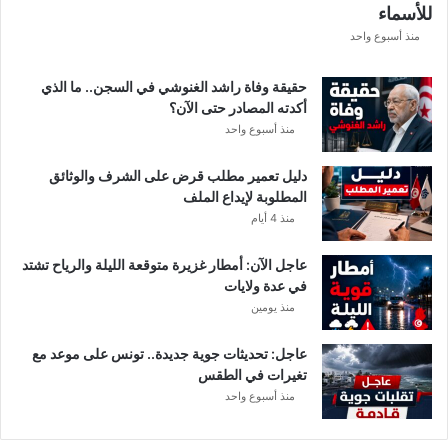
للأسماء
ر
ع
منذ أسبوع واحد
ة
د
حقيقة وفاة راشد الغنوشي في السجن.. ما الذي
و
أكدته المصادر حتى الآن؟
ر
منذ أسبوع واحد
ي
أ
دليل تعمير مطلب قرض على الشرف والوثائق
ب
المطلوبة لإيداع الملف
ط
منذ 4 أيام
ا
ل
عاجل الآن: أمطار غزيرة متوقعة الليلة والرياح تشتد
إ
في عدة ولايات
ف
منذ يومين
ر
ي
ق
عاجل: تحديثات جوية جديدة.. تونس على موعد مع
ي
تغيرات في الطقس
ا
منذ أسبوع واحد