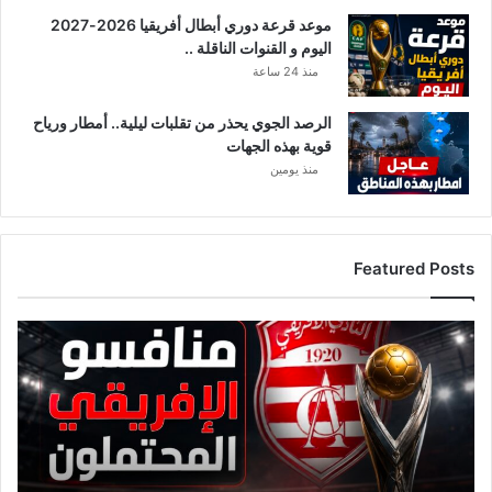
ل
موعد قرعة دوري أبطال أفريقيا 2026-2027
ل
اليوم و القنوات الناقلة ..
ق
ب
منذ 24 ساعة
ل
ل
الرصد الجوي يحذر من تقلبات ليلية.. أمطار ورياح
ت
قوية بهذه الجهات
ر
منذ يومين
ج
ي
!
!
Featured Posts
ق
ا
ئ
م
ة
م
ن