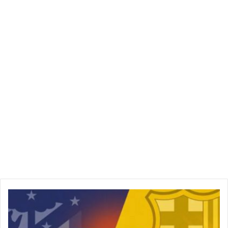
موعد
والقنوات
الناقلة
لمباراة