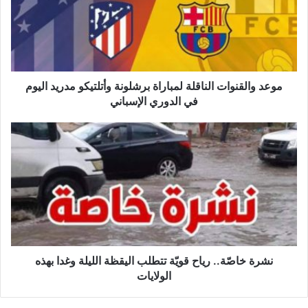
برشلونة
وأتلتيكو
مدريد
اليوم
في
الدوري
موعد والقنوات الناقلة لمباراة برشلونة وأتلتيكو مدريد اليوم
الإسباني
في الدوري الإسباني
نشرة
خاصّة..
رياح
قويّة
تتطلب
اليقظة
الليلة
وغدا
بهذه
الولايات
نشرة خاصّة.. رياح قويّة تتطلب اليقظة الليلة وغدا بهذه
الولايات