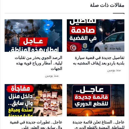
مقالات ذات صلة
م
ي
ع
ي
ا
و
ن
ا
ح
ص
ف
ل
ا
إ
ض
ن
ف
ه
تفاصيل جديدة في قضية سيارة
الرصد الجوي يحذر من تقلبات
ي
ي
بلدية باردو بعد إيقاف المشتبه به
ليلية.. أمطار ورياح قوية بهذه
د
ا
الجهات
منذ يومين
ر
ر
منذ يومين
ج
ه
ا
…
ت
و
ا
ق
ل
ر
ح
ي
ر
ب
ا
ا
عاجل.. الستاغ تعلن قائمة جديدة
عاجل.. تطورات جديدة في قضية
ر
1
للمناطق المعنية بالقطع الدوري
والٍ سابق بعد العثور على