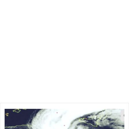
ن
ز
و