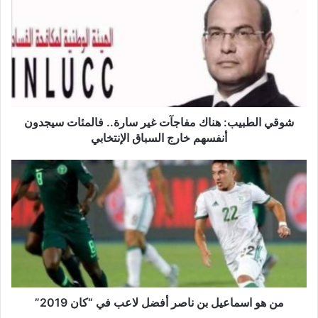
و
ق
ي
ا
ل
ط
ب
ي
ب
شوقي الطبيب: هناك مفاجآت غير سارة.. فالمئات سيجدون
:
أنفسهم خارج السباق الإنتخابي
ه
ن
م
ا
ن
ك
ه
م
و
ف
ا
ا
س
ج
م
آ
ا
ت
ع
غ
ي
من هو اسماعيل بن ناصر أفضل لاعب في “كان 2019”
ي
ل