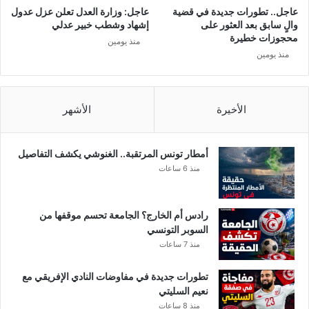
ن
0
عاجل.. تطورات جديدة في قضية
عاجل: وزارة العدل تعلن عزل عدول
ف
1
والٍ سابق بعد العثور على
إشهاد وشطب خبير عدلي
س
9
محجوزات خطيرة
منذ يومين
ه
”
منذ يومين
م
خ
ا
ر
الأخيرة
الأشهر
ج
ا
ل
أمطار تونس المرتقبة.. الغنوشي يكشف التفاصيل
س
منذ 6 ساعات
ب
ا
ق
رادس أم الخارج؟ الجامعة تحسم موقفها من
ا
السوبر التونسي
ل
منذ 7 ساعات
إ
ن
تطورات جديدة في مفاوضات النادي الإفريقي مع
ت
نعيم السليتي
خ
منذ 8 ساعات