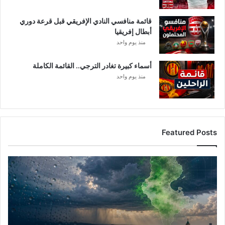
ا
ب
قائمة منافسي النادي الإفريقي قبل قرعة دوري
ي
أبطال إفريقيا
منذ يوم واحد
أسماء كبيرة تغادر الترجي.. القائمة الكاملة
منذ يوم واحد
Featured Posts
أ
م
ط
ا
ر
ت
و