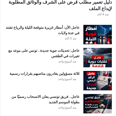
دليل تعمير مطلب قرض على الشرف والوثائق المطلوبة
ش
لإيداع الملف
ف
ا
منذ 4 أيام
ل
ت
عاجل الآن: أمطار غزيرة متوقعة الليلة والرياح تشتد
ف
في عدة ولايات
ا
منذ 3 أيام
ص
ي
عاجل: تحديثات جوية جديدة.. تونس على موعد مع
ل
تغيرات في الطقس
منذ أسبوع واحد
ثلاثة مسؤولين يغادرون مناصبهم بقرارات رسمية
منذ أسبوع واحد
عاجل.. فريق تونسي يعلن الانسحاب رسميًا من
بطولة الموسم الجديد
منذ أسبوع واحد