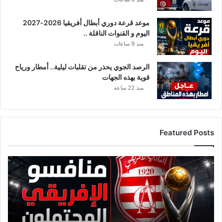
ن
و
موعد قرعة دوري أبطال أفريقيا 2026-2027
ش
اليوم و القنوات الناقلة ..
ي
منذ 9 ساعات
الرصد الجوي يحذر من تقلبات ليلية.. أمطار ورياح
قوية بهذه الجهات
منذ 22 ساعة
Featured Posts
ق
ا
ئ
م
ة
م