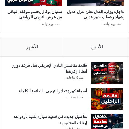
ب
ي
ك
ر
عاجل: وزارة العدل تعلن عزل عدول
سفيان بوفال يحسم موقفه النهائي
ش
_
إشهاد وشطب خبير عدلي
من عرض الترجي الرياضي
ف
م
منذ يوم واحد
منذ يوم واحد
م
و
ا
س
ي
ي
ل
ت
الأخيرة
الأشهر
ي
ر
د
ع
قائمة منافسي النادي الإفريقي قبل قرعة دوري
ل
أبطال إفريقيا
ى
منذ 6 ساعات
ر
ا
أسماء كبيرة تغادر الترجي.. القائمة الكاملة
ش
منذ 7 ساعات
د
_
ا
تفاصيل جديدة في قضية سيارة بلدية باردو بعد
ل
إيقاف المشتبه به
غ
منذ 8 ساعات