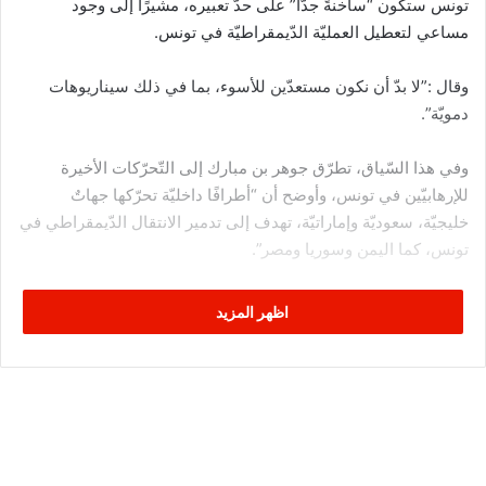
تونس ستكون “ساخنةً جدّا” على حدّ تعبيره، مشيرًا إلى وجود
مساعي لتعطيل العمليّة الدّيمقراطيّة في تونس.
وقال :”لا بدّ أن نكون مستعدّين للأسوء، بما في ذلك سيناريوهات
دمويّة”.
وفي هذا السّياق، تطرّق جوهر بن مبارك إلى التّحرّكات الأخيرة
للإرهابيّين في تونس، وأوضح أن “أطرافًا داخليّة تحرّكها جهاتٌ
خليجيّة، سعوديّة وإماراتيّة، تهدف إلى تدمير الانتقال الدّيمقراطي في
تونس، كما اليمن وسوريا ومصر”.
وختم بن مبارك بالقول :”لهذا، يجب أن نصل إلى انتخابات 2019،
اظهر المزيد
لنجبر هذه الجهات الخليجيّة على رفع العلم الأبيض”.