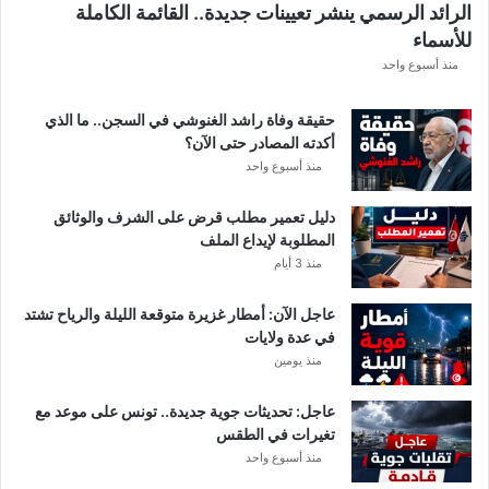
الرائد الرسمي ينشر تعيينات جديدة.. القائمة الكاملة
ق
للأسماء
ر
ع
منذ أسبوع واحد
ة
د
حقيقة وفاة راشد الغنوشي في السجن.. ما الذي
و
أكدته المصادر حتى الآن؟
ر
منذ أسبوع واحد
ي
أ
دليل تعمير مطلب قرض على الشرف والوثائق
ب
المطلوبة لإيداع الملف
ط
منذ 3 أيام
ا
ل
عاجل الآن: أمطار غزيرة متوقعة الليلة والرياح تشتد
إ
في عدة ولايات
ف
منذ يومين
ر
ي
ق
عاجل: تحديثات جوية جديدة.. تونس على موعد مع
ي
تغيرات في الطقس
ا
منذ أسبوع واحد