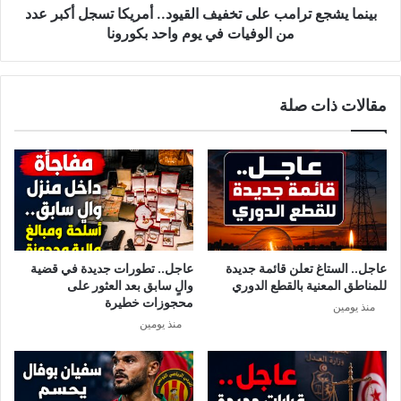
س
ت
بينما يشجع ترامب على تخفيف القيود.. أمريكا تسجل أكبر عدد
ر
ر
من الوفيات في يوم واحد بكورونا
ي
ا
ن
م
ب
ب
مقالات ذات صلة
ن
ع
ع
ل
ل
ى
ي
ت
…
خ
و
ف
س
ي
ا
ف
م
ا
عاجل.. الستاغ تعلن قائمة جديدة
عاجل.. تطورات جديدة في قضية
ي
ل
للمناطق المعنية بالقطع الدوري
والٍ سابق بعد العثور على
ة
ق
محجوزات خطيرة
منذ يومين
ا
ي
منذ يومين
ل
و
ط
د
ر
.
ا
.