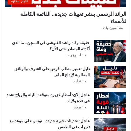
اخبار محلية
ا
ل
الرائد الرسمي ينشر تعيينات جديدة.. القائمة الكاملة
إ
للأسماء
ف
ر
منذ أسبوع واحد
ي
ق
حقيقة وفاة راشد الغنوشي في السجن.. ما الذي
ي
أكدته المصادر حتى الآن؟
م
منذ أسبوع واحد
ع
ن
دليل تعمير مطلب قرض على الشرف والوثائق
ع
المطلوبة لإيداع الملف
ي
منذ 4 أيام
م
ا
عاجل الآن: أمطار غزيرة متوقعة الليلة والرياح تشتد
ل
في عدة ولايات
س
منذ يومين
ل
ي
ت
عاجل: تحديثات جوية جديدة.. تونس على موعد مع
ي
تغيرات في الطقس