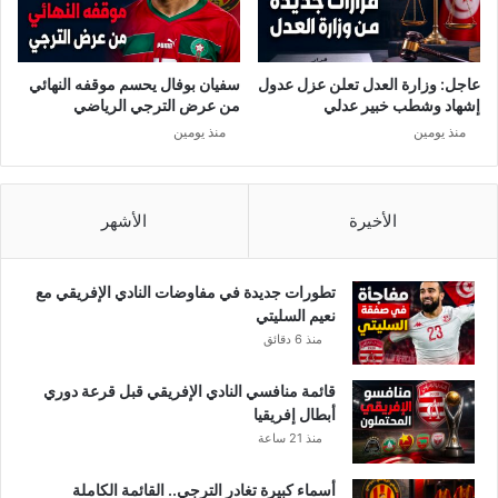
ب
أ
ل
م
س
ر
ي
ي
عاجل: وزارة العدل تعلن عزل عدول
سفيان بوفال يحسم موقفه النهائي
ع
ك
إشهاد وشطب خبير عدلي
من عرض الترجي الرياضي
ل
ا
منذ يومين
منذ يومين
ى
ت
ا
س
ل
ج
خ
ل
الأخيرة
الأشهر
ط
أ
؟
ك
ب
تطورات جديدة في مفاوضات النادي الإفريقي مع
ر
نعيم السليتي
ع
منذ 6 دقائق
د
د
قائمة منافسي النادي الإفريقي قبل قرعة دوري
م
أبطال إفريقيا
ن
منذ 21 ساعة
ا
ل
أسماء كبيرة تغادر الترجي.. القائمة الكاملة
و