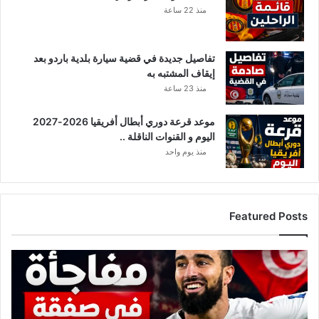
منذ 22 ساعة
ف
ي
ا
تفاصيل جديدة في قضية سيارة بلدية باردو بعد
ت
إيقاف المشتبه به
ف
ي
منذ 23 ساعة
ي
و
موعد قرعة دوري أبطال أفريقيا 2026-2027
م
اليوم و القنوات الناقلة ..
و
منذ يوم واحد
ا
ح
د
ب
Featured Posts
ك
و
ر
ت
و
ط
ن
و
ا
ر
ا