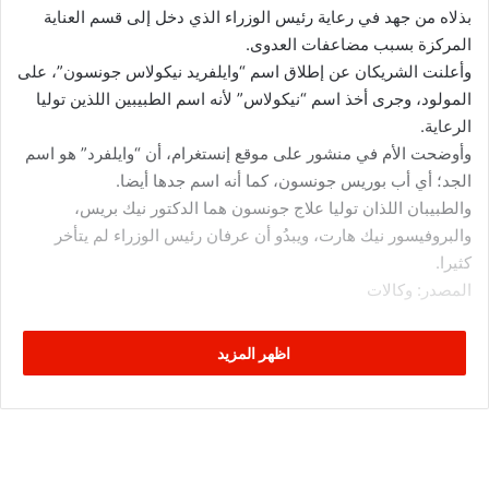
بذلاه من جهد في رعاية رئيس الوزراء الذي دخل إلى قسم العناية
المركزة بسبب مضاعفات العدوى.
وأعلنت الشريكان عن إطلاق اسم “وايلفريد نيكولاس جونسون”، على
المولود، وجرى أخذ اسم “نيكولاس” لأنه اسم الطبيبين اللذين توليا
الرعاية.
وأوضحت الأم في منشور على موقع إنستغرام، أن “وايلفرد” هو اسم
الجد؛ أي أب بوريس جونسون، كما أنه اسم جدها أيضا.
والطبيبان اللذان توليا علاج جونسون هما الدكتور نيك بريس،
والبروفيسور نيك هارت، ويبدُو أن عرفان رئيس الوزراء لم يتأخر
كثيرا.
المصدر: وكالات
اظهر المزيد