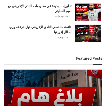
ل
تطورات جديدة في مفاوضات النادي الإفريقي مع
و
نعيم السليتي
ن
منذ يوم واحد
ل
ل
د
قائمة منافسي النادي الإفريقي قبل قرعة دوري
و
أبطال إفريقيا
ل
منذ يومين
ة
ا
ل
س
Featured Posts
ع
و
د
ع
ي
ا
ة
ج
ل
.
.
و