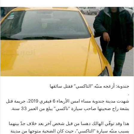
جندوبة: أزعجه منبّه ”التاكسي” فقتل سائقها
.
شهدت مدينة جندوبة مساء امس الأربعاء 6 فيفري 2019، جريمة قتل
بشعة راح ضحيتها صاحب سيارة “تاكسي” يبلغ من العمر 33 سنة.
هذا وقد توفّي الهالك دهسا من قبل شخص آخر بعد خلاف جدّ بينهما
بسبب منبّه سيارة “التاكسي”، حيث كان الضحية متوجها من مدينة