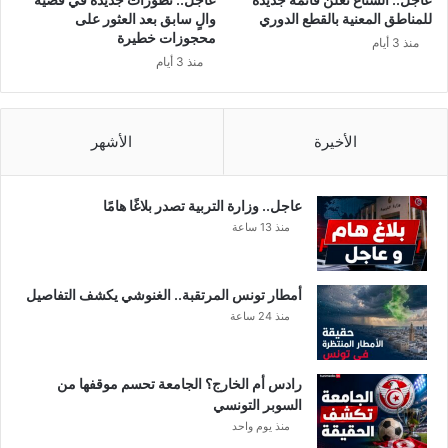
ه
م
للمناطق المعنية بالقطع الدوري
والٍ سابق بعد العثور على
و
ت
محجوزات خطيرة
منذ 3 أيام
م
ع
منذ 3 أيام
ه
م
ا
د
مّ
ة
ه
خ
الأخيرة
الأشهر
.
ط
.
ط
ل
عاجل.. وزارة التربية تصدر بلاغًا هامًا
ه
منذ 13 ساعة
ا
و
ن
أمطار تونس المرتقبة.. الغنوشي يكشف التفاصيل
ف
منذ 24 ساعة
ذ
ه
ا
رادس أم الخارج؟ الجامعة تحسم موقفها من
م
السوبر التونسي
م
منذ يوم واحد
ث