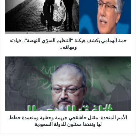
ا
ل
ه
م
ا
م
ي
حمة الهمامي يكشف هيكلة “التنظيم السرّي للنهضة”.. قيادته
ي
ومهامّه..
ك
ش
ا
ف
ل
ه
أ
ي
م
ك
م
ل
ا
ة
ل
“
م
ا
ت
ل
ح
الأمم المتحدة: مقتل خاشقجي جريمة وحشية ومتعمدة خطط
ت
د
لها ونفذها ممثلون للدولة السعودية
ن
ة
ظ
: