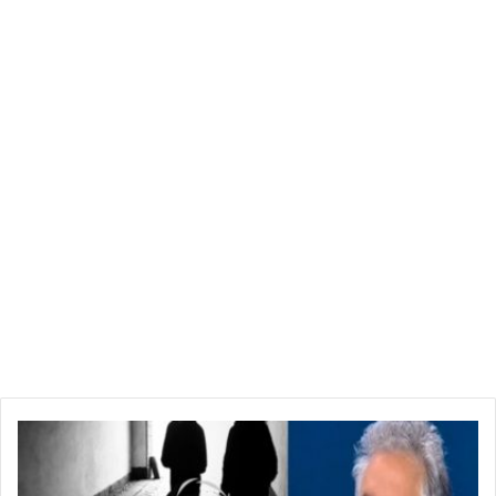
ح
م
ة