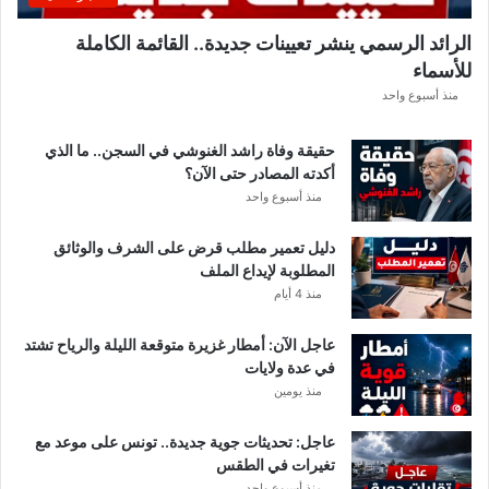
ب
ل
الرائد الرسمي ينشر تعيينات جديدة.. القائمة الكاملة
ق
للأسماء
ر
ع
منذ أسبوع واحد
ة
د
حقيقة وفاة راشد الغنوشي في السجن.. ما الذي
و
أكدته المصادر حتى الآن؟
ر
منذ أسبوع واحد
ي
أ
دليل تعمير مطلب قرض على الشرف والوثائق
ب
المطلوبة لإيداع الملف
ط
منذ 4 أيام
ا
ل
عاجل الآن: أمطار غزيرة متوقعة الليلة والرياح تشتد
إ
في عدة ولايات
ف
منذ يومين
ر
ي
ق
عاجل: تحديثات جوية جديدة.. تونس على موعد مع
ي
تغيرات في الطقس
ا
منذ أسبوع واحد