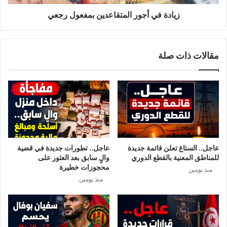
ه
ج
ت
و
زيادة في أجور المتقاعدين بمفعول رجعي
ك
ر
ش
ا
ف
ل
مقالات ذات صلة
:
م
”
ت
أ
ق
ص
ا
ب
ع
ت
د
ب
ي
ا
ن
ن
ب
عاجل.. الستاغ تعلن قائمة جديدة
عاجل.. تطورات جديدة في قضية
ه
م
للمناطق المعنية بالقطع الدوري
والٍ سابق بعد العثور على
ي
ف
محجوزات خطيرة
منذ يومين
ا
ع
منذ يومين
ر
و
“
ل
ر
ج
ع