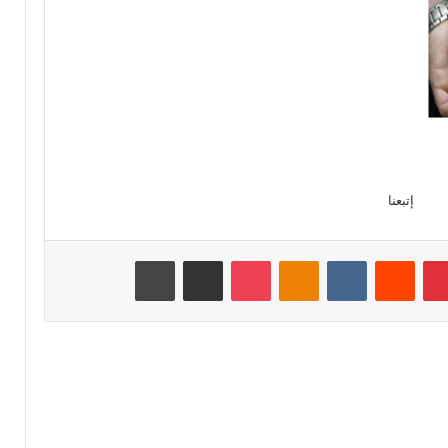
إتبعنا
بينتيريست
‏Reddit
‏VKontakte
Odnoklassniki
‫Pocket
مشاركة عبر البريد
طباعة