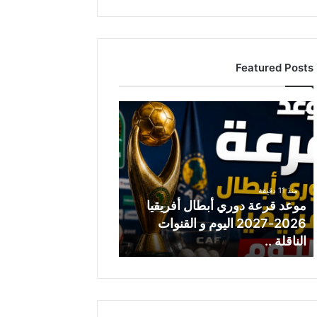
Featured Posts
م
و
ع
د
ق
ر
منذ 11 دقيقة
ع
موعد قرعة دوري أبطال أفريقيا
ة
2026-2027 اليوم و القنوات
د
الناقلة ..
و
ر
ي
أ
ب
ط