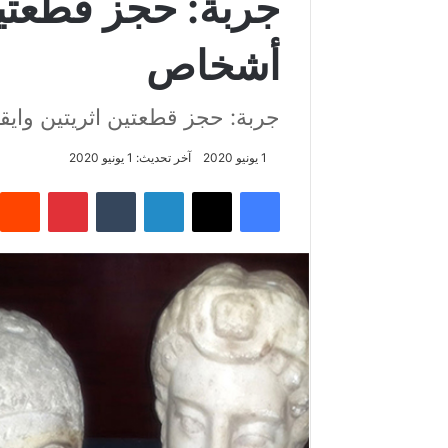
أشخاص
جربة: حجز قطعتين اثريتين وايقاف 4 أ
1 يونيو 2020
آخر تحديث: 1 يونيو 2020
فيسبوك
‫X
لينكدإن
‏Tumblr
بينتيريست