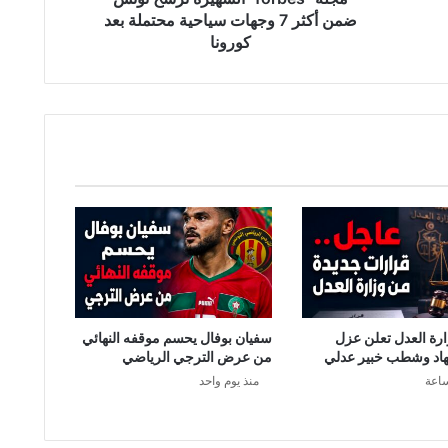
e
ضمن أكثر 7 وجهات سياحية محتملة بعد
s
كورونا
'
'
ا
ل
ش
ه
ي
ر
ة
ت
ر
شّ
ح
ت
رة العدل تعلن عزل
سفيان بوفال يحسم موقفه النهائي
و
اد وشطب خبير عدلي
من عرض الترجي الرياضي
ن
منذ يوم واحد
س
ض
م