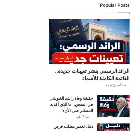
Popular Posts
ا
ل
أ
ف
ر
ي
ق
ي
ا
اخبار محلية
2
0
الرائد الرسمي ينشر تعيينات جديدة..
2
القائمة الكاملة للأسماء
6
منذ أسبوع واحد
-
2
حقيقة وفاة راشد الغنوشي
0
في السجن.. ما الذي أكدته
2
المصادر حتى الآن؟
7
ا
منذ 7 أيام
ل
دليل تعمير مطلب قرض
ي