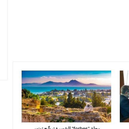
م
ج
ل
ة
'
'
f
o
r
b
مجلة ''forbes'' الشهيرة ترشّح تونس