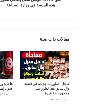
ط
هذه الجلسة في وزارة الصناعة
ن
ش
غ
ل
إ
ض
مقالات ذات صلة
ا
ف
ي
م
ح
و
ر
ه
ذ
عاجل.. تطورات جديدة في قضية
عاجل: وزا
ه
والٍ سابق بعد العثور على
عدول إشه
ا
محجوزات خطيرة
منذ 21 ساعة
ل
منذ 20 ساعة
ج
ل