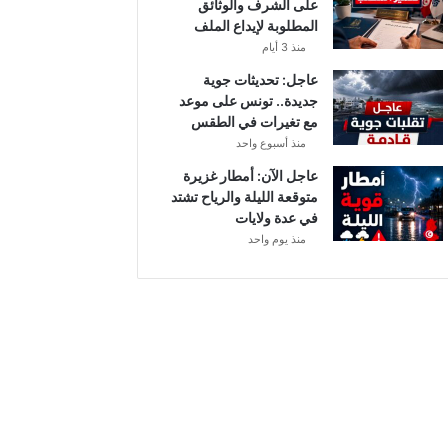
على الشرف والوثائق
و
المطلوبة لإيداع الملف
م
منذ 3 أيام
و
ا
عاجل: تحديثات جوية
ل
جديدة.. تونس على موعد
ق
مع تغيرات في الطقس
ن
منذ أسبوع واحد
و
عاجل الآن: أمطار غزيرة
ا
متوقعة الليلة والرياح تشتد
ت
في عدة ولايات
ا
منذ يوم واحد
ل
ن
ا
ق
ل
ة
.
.