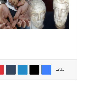
فيسبوك
‫X
لينكدإن
‏Tumblr
شاركها