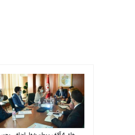
خ
ل
ق
4
آ
ل
ا
ف
م
و
خلق 4 آلاف موطن شغل إضافي محور