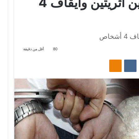
جربة: حجز قطعتين اثريتين وايقاف 4
شخاص
80
أقل من دقيقة
‏Reddit
‏VKontakte
Odnoklassniki