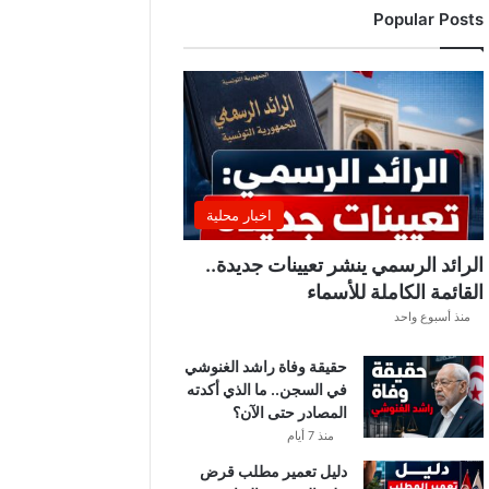
Popular Posts
ن
ت
ق
ل
ب
ا
ت
ل
ي
اخبار محلية
ل
ي
الرائد الرسمي ينشر تعيينات جديدة..
ة
القائمة الكاملة للأسماء
.
منذ أسبوع واحد
.
أ
حقيقة وفاة راشد الغنوشي
م
في السجن.. ما الذي أكدته
ط
المصادر حتى الآن؟
ا
ر
منذ 7 أيام
و
دليل تعمير مطلب قرض
ر