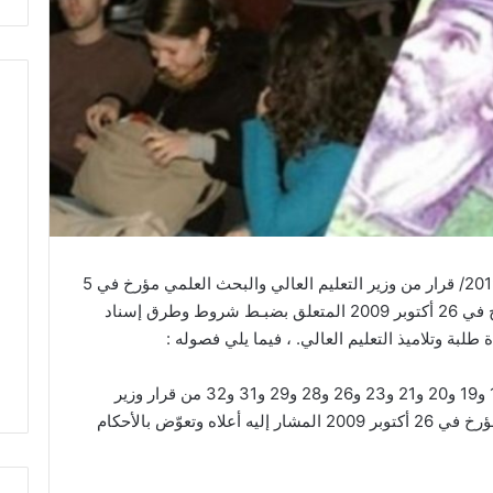
صدر بالرائد الرسمي / عدد الثلاثاء 12 مارس 2019/ قرار من وزير التعليم العالي والبحث العلمي مؤرخ في 5
مارس 2019 يتعلق بتنقيح وإتمام القرار المؤرخ في 26 أكتوبر 2009 المتعلق بضبـط شروط وطرق إسناد
طلبة وتلاميذ التعليم العالي. ، فيما يلي فصوله :
الفصل الأول ـ تلغى أحكام الفصول 16 و17 و18 و19 و20 و21 و23 و26 و28 و29 و31 و32 من قرار وزير
التعليم العالي والبحث العلمي والتكنولوجيا المؤرخ في 26 أكتوبر 2009 المشار إليه أعلاه وتعوّض بالأحكام