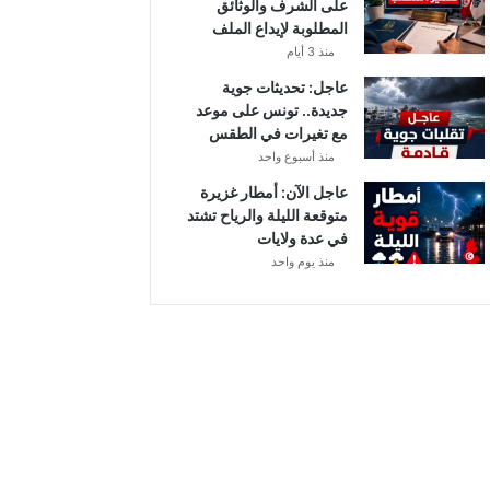
على الشرف والوثائق
ي
المطلوبة لإيداع الملف
ا
منذ 3 أيام
ح
ق
عاجل: تحديثات جوية
و
جديدة.. تونس على موعد
ي
مع تغيرات في الطقس
ة
منذ أسبوع واحد
ب
عاجل الآن: أمطار غزيرة
ه
متوقعة الليلة والرياح تشتد
ذ
في عدة ولايات
ه
منذ يوم واحد
ا
ل
ج
ه
ا
ت