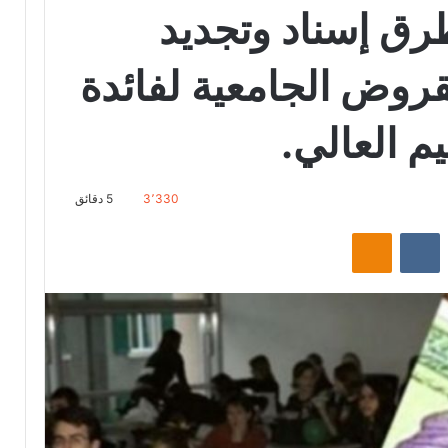
ق إسناد وتجديد
لقروض الجامعية لفائدة
يم العالي.
3٬330
5 دقائق
‏Reddit
‏VKontakte
Odnoklassniki