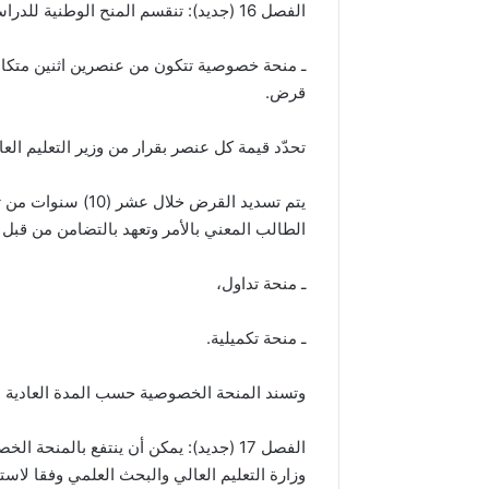
الفصل 16 (جديد): تنقسم المنح الوطنية للدراسات الجامعية بالخارج إلى ثلاثة (3) أصناف:
ـ منحة خصوصية تتكون من عنصرين اثنين متك
قرض.
تحدّد قيمة كل عنصر بقرار من وزير التعليم ال
يتم تسديد القرض خل
الطالب المعني بالأمر وتعهد بالتضامن من قبل و
ـ منحة تداول،
ـ منحة تكميلية.
وتسند المنحة الخصوصية حسب المدة العادية ال
الفصل 17 (جديد): يمكن أن ينتفع بالمن
وزارة التعليم العالي والبحث العلمي وفقا لاس