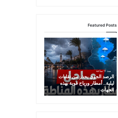
Featured Posts
ا
ل
ر
ص
د
ا
منذ 11 ساعة
ل
الرصد الجوي يحذر من تقلبات
ج
ليلية.. أمطار ورياح قوية بهذه
و
الجهات
ي
ي
ح
ذ
ر
م