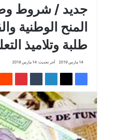
جديد / شروط وطر
المنح الوطنية وا
طلبة وتلاميذ التعل
14 مارس 2019
آخر تحديث: 14 مارس 2019
فيسبوك
‫X
لينكدإن
‏Tumblr
بينتيريست