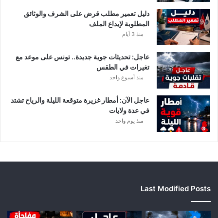
ي
دليل تعمير مطلب قرض على الشرف والوثائق
ا
المطلوبة لإيداع الملف
ح
منذ 3 أيام
ق
و
عاجل: تحديثات جوية جديدة.. تونس على موعد مع
ي
تغيرات في الطقس
ة
منذ أسبوع واحد
ب
ه
ذ
عاجل الآن: أمطار غزيرة متوقعة الليلة والرياح تشتد
ه
في عدة ولايات
ا
منذ يوم واحد
ل
ج
ه
ا
ت
Last Modified Posts