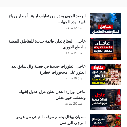
ق
م
ح
ا
ظ
ن
الرصد الجوي يحذر من تقلبات ليلية.. أمطار ورياح
ر
و
قوية بهذه الجهات
ص
م
منذ 12 ساعة
ح
ر
ي
ا
عاجل.. الستاغ تعلن قائمة جديدة للمناطق المعنية
ص
د
بالقطع الدوري
ا
ا
منذ 19 ساعة
ر
ل
م
ط
عاجل.. تطورات جديدة في قضية والٍ سابق بعد
ر
العثور على محجوزات خطيرة
ا
منذ 19 ساعة
ب
ل
عاجل: وزارة العدل تعلن عزل عدول إشهاد
س
وشطب خبير عدلي
ي
ب
منذ 20 ساعة
س
ب
سفيان بوفال يحسم موقفه النهائي من عرض
ب
الترجي الرياضي