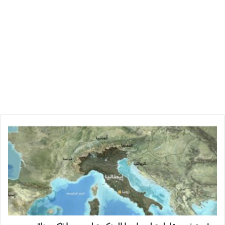
ق
ر
ي
ة
ف
ي
م
ق
ا
ط