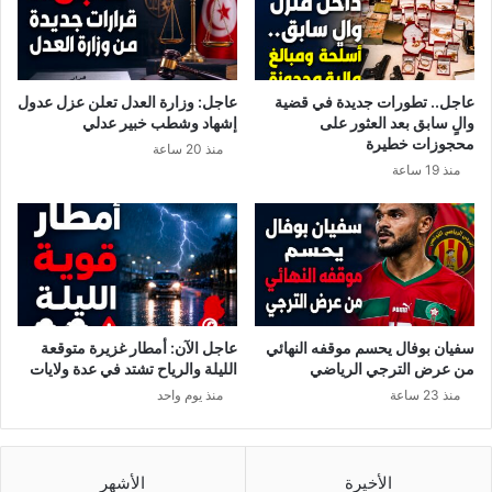
ي
ج
ص
ي
ب
ن
ه
م
عاجل.. تطورات جديدة في قضية
عاجل: وزارة العدل تعلن عزل عدول
ا
ن
والٍ سابق بعد العثور على
إشهاد وشطب خبير عدلي
"
ب
محجوزات خطيرة
منذ 20 ساعة
ك
ي
منذ 19 ساعة
و
ن
ر
ه
و
م
ن
ا
ا
ل
"
ف
ب
ه
س
ر
سفيان بوفال يحسم موقفه النهائي
عاجل الآن: أمطار غزيرة متوقعة
ب
ي
من عرض الترجي الرياضي
الليلة والرياح تشتد في عدة ولايات
ب
و
منذ 23 ساعة
منذ يوم واحد
ت
س
ط
و
ب
ا
ي
غ
الأخيرة
الأشهر