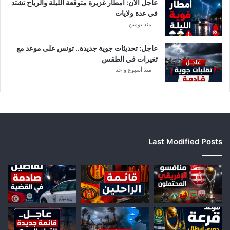
عاجل الآن: أمطار غزيرة متوقعة الليلة والرياح تشتد
إ
في عدة ولايات
ف
منذ يومين
ر
ي
ق
عاجل: تحديثات جوية جديدة.. تونس على موعد مع
ي
تغيرات في الطقس
ا
منذ أسبوع واحد
Last Modified Posts