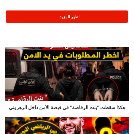
اظهر المزيد
ه
ك
ذ
ا
س
ق
ط
ت
“
ب
هكذا سقطت “بنت الرقاصة” في قبضة الأمن داخل الزهروني
ن
ت
ع
ا
ا
ل
ج