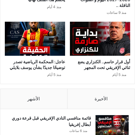
ا
د
الناقلة ..
منذ 4 أيام
ل
ة
منذ 9 ساعات
ز
ف
ه
ي
ر
م
و
ل
ن
ف
ي
م
ح
م
أول قرار حاسم.. الكنزاري يضع
عاجل: المحكمة الرياضية تصدر
د
ثنائي الإفريقي تحت المجهر
توضيحًا جديدًا بشأن يوسف بلايلي
أ
منذ 5 أيام
منذ 5 أيام
م
ي
ن
ت
الأخيرة
الأشهر
و
غ
ا
قائمة منافسي النادي الإفريقي قبل قرعة دوري
ي
أبطال إفريقيا
منذ 6 ساعات