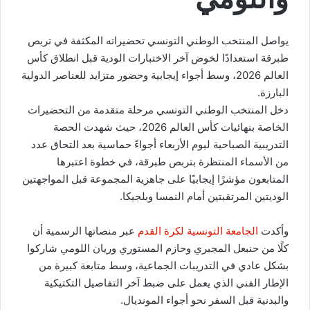
يواصل المنتخب الوطني التونسي تحضيراته المكثفة في تربص
طبرقة استعدادًا لخوض آخر الاختبارات الودية قبل انطلاق كأس
العالم 2026، وسط أجواء إيجابية وحضور متزايد للعناصر الدولية
البارزة.
دخل المنتخب الوطني التونسي مرحلة متقدمة من التحضيرات
الخاصة بنهائيات كأس العالم 2026، حيث شهدت الحصة
التدريبية الصباحية ليوم الأربعاء أجواءً حماسية بعد التحاق عدد
من الأسماء المنتظرة بتربص طبرقة، في خطوة اعتبرها
المتابعون مؤشرًا إيجابيًا على جاهزية المجموعة قبل المواجهتين
الوديتين المرتقبتين أمام النمسا وبلجيكا.
وأكدت
الجامعة التونسية لكرة القدم
عبر منصاتها الرسمية أن
كلًا من حنبعل المجبري وحازم المستوري وريان اللومي شاركوا
بشكل عادي في التدريبات الجماعية، وسط متابعة كبيرة من
الإطار الفني الذي يعمل على ضبط آخر التفاصيل التكتيكية
والبدنية قبل السفر نحو أجواء المونديال.