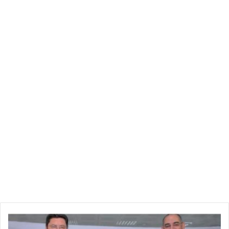
سمير
الوافي