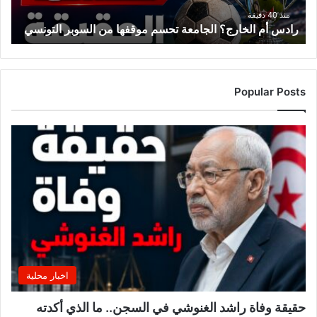
التونسي
منذ 40 دقيقة
رادس أم الخارج؟ الجامعة تحسم موقفها من السوبر التونسي
Popular Posts
اخبار محلية
حقيقة وفاة راشد الغنوشي في السجن.. ما الذي أكدته