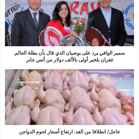
يرد
على
بوصيان
الذي
قال
بأن
بطلة
العالم
سمير الوافي يرد على بوصيان الذي قال بأن بطلة العالم
غفران
غفران بلخير أولى بالألف دولار من أنس جابر
بلخير
أولى
عاجل/
بالألف
انطلاقا
دولار
من
من
الغد:
أنس
ارتفاع
جابر
أسعار
لحوم
الدواجن
عاجل/ انطلاقا من الغد: ارتفاع أسعار لحوم الدواجن