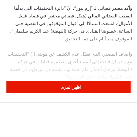
وأكد مصدر قضائي لـ “إرم نيوز”، أنّ “دائرة التحقيقات التي بدأها
القطب القضائي المالي (هيكل قضائي مختص في قضايا غسل
الأموال)، اتسعت استنادًا إلى أقوال الموقوفين في القضية حتى
الساعة، خصوصًا القيادي في حركة (النهضة) عبد الكريم سليمان”،
الموقوف منذ أيام على ذمة التحقيق.
وأضاف المصدر، الذي فضّل عدم الكشف عن هويته، أنّ “التحقيقات
مع سليمان قادت إلى أسماء أخرى معظمهم قيادات في حركة
(النهضة) ورجال أعمال على صلة بها، يشتبه في تورطهم في قضية
غسل الأموال والإثراء غير المشروع”.
اظهر المزيد
وأكّد المصدر أنّ “التحقيقات تشمل أيضًا عناصر أخرى، منها قيادات
سياسية ونواب سابقون بالبرلمان ورجال أعمال ونشطاء بجمعيات
يتحصنون بالفرار خارج تونس، إذ من المنتظر أن تصدر بشأنهم
مذكرات جلب”، وفق قوله.
من جانبها، ذكرت إذاعة “موزاييك” المحلية اليوم، أن “النيابة العامة