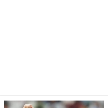
بالقطب القضائي المالي أذنت لأعوان الوحدة الوطنية للبحث في
الجرائم المالية المتشعبة بإدارة الشرطة العدلية بتوقيف 10 أشخاص
من قيادات حزب سياسي معروف (لم تسمّه) ورجال أعمال في
شبهات التورط في جرائم تبييض الأموال”.
تونس.. توقيف 10 قيادات من “النهضة” ورجال أعمال بقضية “غسل
الأموال”
وأوضحت الإذاعة، أنّ “هذه الخطوة تأتي بعد توقيف القيادي بحركة
(النهضة) عبد الكريم سليمان حيث توسّعت الوحدة الوطنية للبحث
في الجرائم المالية المتشعبة في التحقيقات الخاصة بجرائم غسل
وتبييض الأموال، ليتم التوصل إلى توقيف 10 أشخاص آخرين من
بينهم قيادات حالية وسابقة لحزب سياسي ورجال أعمال من بينهم
باعث عقاري كبير وأشخاص مختصون في تبديل وتغيير العملة”.
وأشارت الإذاعة إلى أنّ “هذه التوقيفات تأتي على خلفية الكشف عن
تدفقات مالية مشبوهة من الخارج وإيداع وتحويل أموال ضخمة بطرق
مثيرة للشبهات”، وفق قولها.
ميسي
يكسب