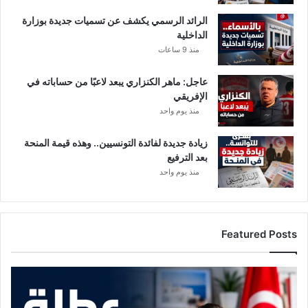
ل
ل
الرائد الرسمي يكشف عن تسميات جديدة بوزارة
ا
ق
الداخلية
ل
ر
منذ 9 ساعات
ص
ا
ح
ر
ي
و
عاجل: ماهر الكنزاري يبعد لاعبًا من حساباته في
ا
الإفريقي
ر
منذ يوم واحد
د
ج
زيادة جديدة لفائدة التونسيين.. وهذه قيمة المنحة
د
بعد الترفيع
ا
منذ يوم واحد
خ
ل
ا
ل
Featured Posts
2
4
س
م
ا
و
ع
ع