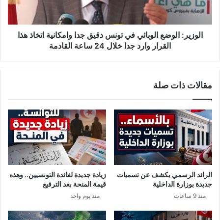
و
:
ر
ا
و
ل
ن
و
الوزير: الوضع الوبائي في تونس دقيق جدا وامكانية اتخاذ هذا
ا
ض
القرار وارد جدا خلال 24 ساعة القادمة
و
ع
ت
ا
ق
ل
مقالات ذات صلة
و
و
م
ب
ب
ا
ت
ئ
غ
ي
س
ف
ي
ي
ل
ت
ه
و
الرائد الرسمي يكشف عن تسميات
زيادة جديدة لفائدة التونسيين.. وهذه
و
ن
جديدة بوزارة الداخلية
قيمة المنحة بعد الترفيع
د
س
منذ 9 ساعات
منذ يوم واحد
ف
د
ن
ق
ه
ي