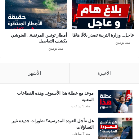
خ
ق
ل
ج
ا
د
ف
ا
ا
و
عاجل.. وزارة التربية تصدر بلاغًا هامًا
أمطار تونس المرتقبة.. الغنوشي
ل
ا
يكشف التفاصيل
منذ يومين
م
م
منذ يومين
ق
ك
ت
ا
ض
ن
ي
ي
الأخيرة
الأشهر
ا
ة
ت
ا
ا
ت
موعد مع عطلة هذا الأسبوع.. وهذه القطاعات
ل
خ
المعنية
ب
ا
منذ 5 ساعات
ر
ذ
ت
ه
هل تتأجل العودة المدرسية؟ تطورات جديدة تثير
و
ذ
التساؤلات
ك
ا
منذ 7 ساعات
و
ا