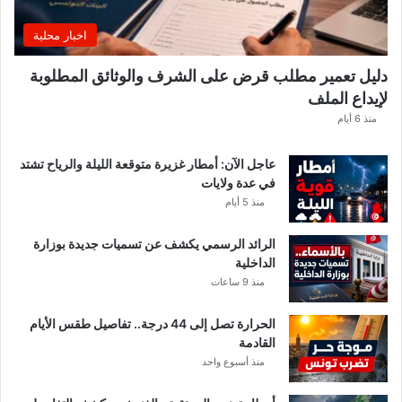
ذ
ه
اخبار محلية
ا
ل
دليل تعمير مطلب قرض على الشرف والوثائق المطلوبة
ق
لإيداع الملف
ط
ا
منذ 6 أيام
ع
ا
عاجل الآن: أمطار غزيرة متوقعة الليلة والرياح تشتد
ت
في عدة ولايات
ا
منذ 5 أيام
ل
م
الرائد الرسمي يكشف عن تسميات جديدة بوزارة
ع
الداخلية
ن
منذ 9 ساعات
ي
ة
الحرارة تصل إلى 44 درجة.. تفاصيل طقس الأيام
القادمة
منذ أسبوع واحد