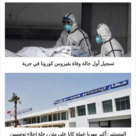
تسجيل
أول
حالة
وفاة
بفيروس
كورونا
في
جربة‎
تسجيل أول حالة وفاة بفيروس كورونا في جربة‎
المنستير:
أكبر
مهربا
عملة
كانا
على
متن
رحلة
إجلاء
تونسيين
المنستير: أكبر مهربا عملة كانا على متن رحلة إجلاء تونسيين