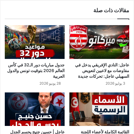
ل
ا
مقالات ذات صلة
ى
ل
غ
إ
ا
ص
ي
ا
ة
ب
ش
ا
ه
ت
ر
ب
م
ك
عاجل: النادي الإفريقي يدخل في
جدول مباريات دور الـ32 في كأس
ا
و
مفاوضات مع لاعبين لتعويض
العالم 2026 بتوقيت تونس والدول
ي
ر
السهيلي عاجل: تحركات جديدة
العربية
2
و
3 يوليو 2026
28 يونيو 2026
0
ن
2
ا
1
ف
ي
ف
ر
ن
س
القائمة الكاملة لأعضاء اللجنة
عاجل | حسين جنيج يحسم الجدل