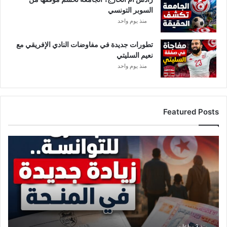
السوبر التونسي
منذ يوم واحد
تطورات جديدة في مفاوضات النادي الإفريقي مع
نعيم السليتي
منذ يوم واحد
Featured Posts
ز
ي
ا
د
ة
ج
د
ي
د
منذ 3 ساعات