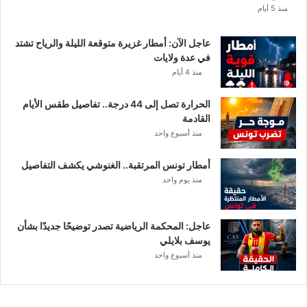
ه
منذ 5 أيام
ق
ي
عاجل الآن: أمطار غزيرة متوقعة الليلة والرياح تشتد
م
في عدة ولايات
ة
منذ 4 أيام
ا
ل
الحرارة تصل إلى 44 درجة.. تفاصيل طقس الأيام
م
القادمة
ن
منذ أسبوع واحد
ح
ة
أمطار تونس المرتقبة.. الغنوشي يكشف التفاصيل
ب
منذ يوم واحد
ع
د
ا
ل
عاجل: المحكمة الرياضية تصدر توضيحًا جديدًا بشأن
ت
يوسف بلايلي
ر
منذ أسبوع واحد
ف
ي
ع