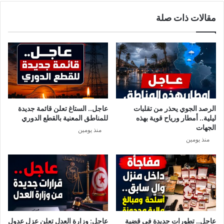
ه
ق
مقالات ذات صلة
ا
ا
و
ل
ب
ب
ن
ز
ر
ت
الرصد الجوي يحذر من تقلبات
عاجل.. الستاغ تعلن قائمة جديدة
ب
ليلية.. أمطار ورياح قوية بهذه
للمناطق المعنية بالقطع الدوري
ع
الجهات
منذ يومين
د
منذ يومين
م
ه
ن
د
س
ن
ا
ب
عاجل.. تطورات جديدة في قضية
عاجل: وزارة العدل تعلن عزل عدول