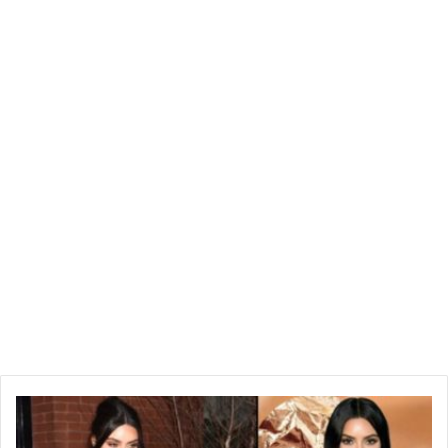
ك
ي
م