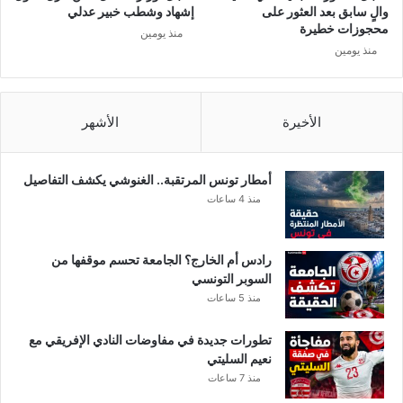
ل
والٍ سابق بعد العثور على
إشهاد وشطب خبير عدلي
:
محجوزات خطيرة
منذ يومين
م
منذ يومين
ا
ف
ي
ا
الأخيرة
الأشهر
ت
ا
ل
أمطار تونس المرتقبة.. الغنوشي يكشف التفاصيل
ف
منذ 4 ساعات
س
ا
د
رادس أم الخارج؟ الجامعة تحسم موقفها من
"
السوبر التونسي
ت
منذ 5 ساعات
ع
ر
تطورات جديدة في مفاوضات النادي الإفريقي مع
ب
نعيم السليتي
د
منذ 7 ساعات
"