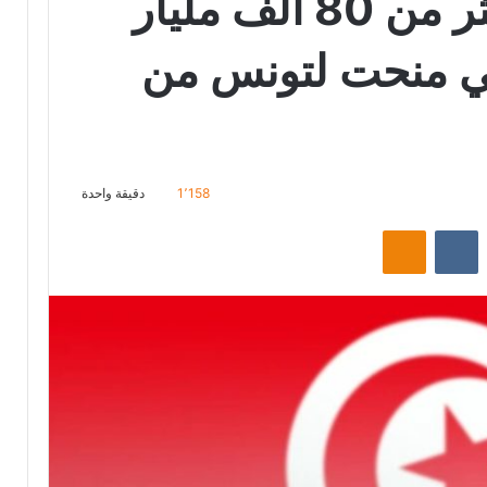
تونس:” اختفاء اكثر من 80 ألف مليار
ي منحت لتونس من
1٬158
دقيقة واحدة
‏Reddit
‏VKontakte
Odnoklassniki