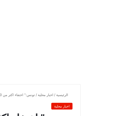
الرئيسية
/
اخبار محلية
/
تونس:” اختفاء اكثر من 80 ألف مليار قيمة القروض التي منحت لتونس من الخارج”..
اخبار محلية