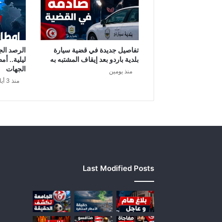
ل
ف
ه
ر
ي
تفاصيل جديدة في قضية سيارة
الرصد الج
س
بلدية باردو بعد إيقاف المشتبه به
ليلية.. أم
ي
الجهات
منذ يومين
ب
منذ 3 أيام
ق
ى
ن
ز
ي
ل
ا
ل
Last Modified Posts
س
ج
ن
…
"