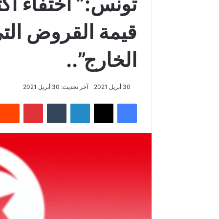
قيمة القروض الت
الخارج”..
30 أبريل 2021
آخر تحديث: 30 أبريل 2021
فيسبوك
‫X
لينكدإن
‏Tumblr
بينتيريست