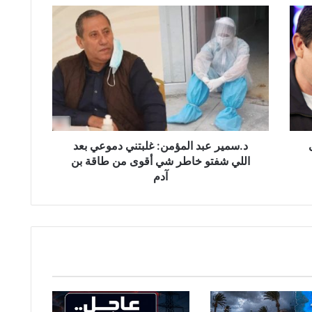
د
.
س
م
ي
ر
ع
ب
د
ا
د.سمير عبد المؤمن: غلبتني دموعي بعد
ل
اللي شفتو خاطر شي أقوى من طاقة بن
م
آدم
ؤ
م
ن
:
غ
ل
ب
ت
ن