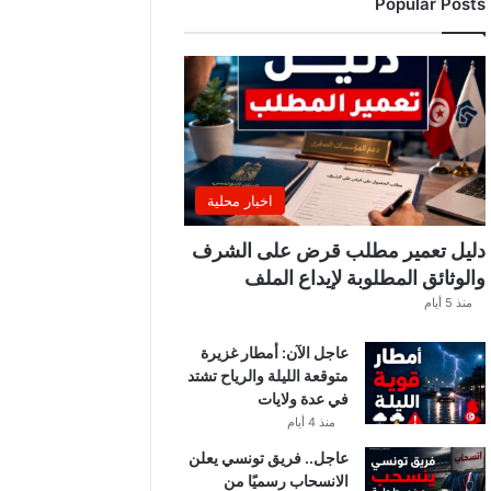
Popular Posts
ب
ي
ة
ت
ص
د
ر
ب
ل
اخبار محلية
ا
غً
دليل تعمير مطلب قرض على الشرف
ا
والوثائق المطلوبة لإيداع الملف
ه
منذ 5 أيام
ا
مً
عاجل الآن: أمطار غزيرة
ا
متوقعة الليلة والرياح تشتد
في عدة ولايات
منذ 4 أيام
عاجل.. فريق تونسي يعلن
الانسحاب رسميًا من