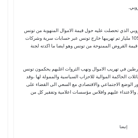
وبي.
وروبي الذي تحصلت عليه حول قيمة الاموال المنهوبة من تونس
منذ2011 الى 2019 ،حيث تبين ان اكثر من 10500 مليار تم تهريبها خارج تونس عبر حسابات سرية وشركات
اختفاء اكثر من 80 الف مليار قيمة القروض الممنوحة من تونس وهو ايضا ما اكدته لجنة
م 376 شخصا من المتورطين في تهريب الاموال ونهب الثروات اغلبهم يحكمون تونس
5 رجل أعمال من العائلات الحاكمة الموالية للاحزاب السياسية والممولة لها ،وقد
ر الوضع الاجتماعي والاقتصادي مع السعي الى القضاء على
يين والاعتداء عليهم وافلاس مؤسسات اعلامية وتفقير كل من
إتبعنا