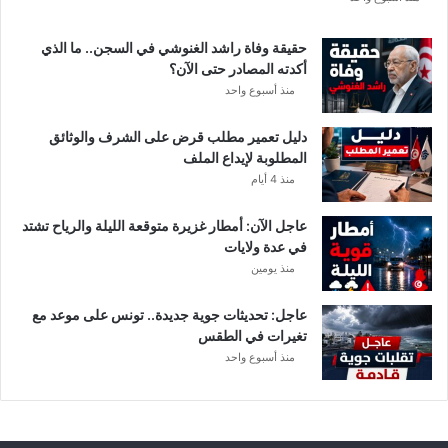
ة
د
حقيقة وفاة راشد الغنوشي في السجن.. ما الذي
و
أكدته المصادر حتى الآن؟
ر
منذ أسبوع واحد
ي
أ
دليل تعمير مطلب قرض على الشرف والوثائق
ب
المطلوبة لإيداع الملف
ط
منذ 4 أيام
ا
ل
عاجل الآن: أمطار غزيرة متوقعة الليلة والرياح تشتد
إ
في عدة ولايات
ف
منذ يومين
ر
ي
ق
عاجل: تحديثات جوية جديدة.. تونس على موعد مع
ي
تغيرات في الطقس
ا
منذ أسبوع واحد