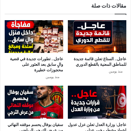
مقالات ذات صلة
ي
ا
ن
ق
س
س
ح
ي
ب
ي
م
ق
ن
ت
ر
ر
ئ
ب
عاجل.. الستاغ تعلن قائمة جديدة
عاجل.. تطورات جديدة في قضية
ا
م
للمناطق المعنية بالقطع الدوري
والٍ سابق بعد العثور على
س
ن
محجوزات خطيرة
منذ يومين
ة
ن
منذ يومين
ل
ا
ج
ب
ن
و
ة
ل
ا
ي
ل
ا
م
ل
س
إ
عاجل: وزارة العدل تعلن عزل عدول
سفيان بوفال يحسم موقفه النهائي
ا
ي
إشهاد وشطب خبير عدلي
من عرض الترجي الرياضي