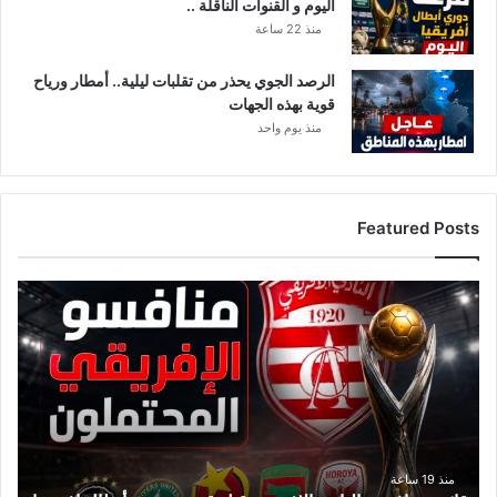
اليوم و القنوات الناقلة ..
منذ 22 ساعة
الرصد الجوي يحذر من تقلبات ليلية.. أمطار ورياح
قوية بهذه الجهات
منذ يوم واحد
Featured Posts
ق
ا
ئ
م
ة
م
ن
ا
ف
منذ 19 ساعة