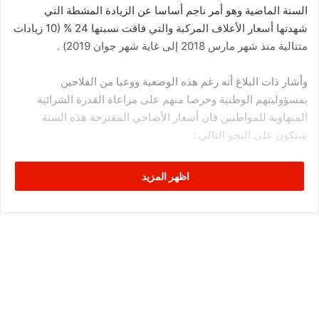
السنة الماضية وهو أمر ناجم أساسا عن الزيادة المشطة التي
شهدتها أسعار الأعلاف المركبة والتي فاقت نسبتها 24 % (10 زيادات
متتالية منذ شهر مارس 2018 إلى غاية شهر جوان 2019) .
وأشار ذات البلاغ أنه رغم هذه الوضعية ووعيا من الفلاحين
بمسؤوليتهم الوطنية وحرصا منهم على مراعاة القدرة الشرائية
المتهاوية للمواطنين فان أسعار الأضاحي المقترحة هذه السنة
ستكون على النحو التالي :
*بالنسبة الى البركوس (وزن يزيد عن 45 كلغ حي) : 12.000 دينار/
اظهر المزيد
كلغ حي
*بالنسبة الى العلوش (وزن اقل من 45 كلغ حي): 12.500 دينار /
الكلغ حي
ودعا الاتحاد التونسي للفلاحة والصيد البحري رؤساء المجالس البلدية
إلى الإسراع بتخصيص فضاءات مهيأة وملائمة لبيع خرفان العيد يتوفر
فيها خاصة الأمن وآلات الوزن والمراقبة البيطرية الصحية،مُطالبا