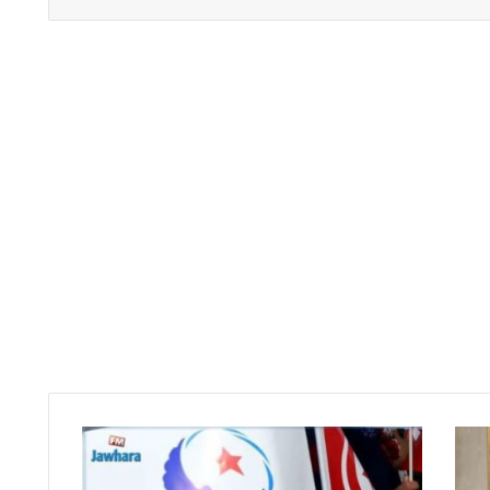
النهضة
تدعو
إلى