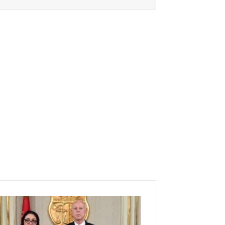
من
هي
وزيرة