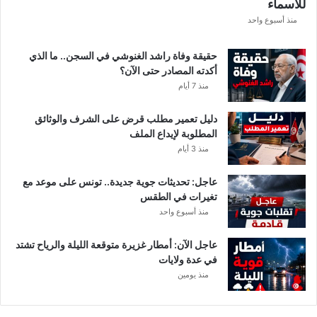
للأسماء
ة
ا
منذ أسبوع واحد
ل
ك
حقيقة وفاة راشد الغنوشي في السجن.. ما الذي
ا
أكدته المصادر حتى الآن؟
م
منذ 7 أيام
ل
ة
دليل تعمير مطلب قرض على الشرف والوثائق
المطلوبة لإيداع الملف
منذ 3 أيام
عاجل: تحديثات جوية جديدة.. تونس على موعد مع
تغيرات في الطقس
منذ أسبوع واحد
عاجل الآن: أمطار غزيرة متوقعة الليلة والرياح تشتد
في عدة ولايات
منذ يومين