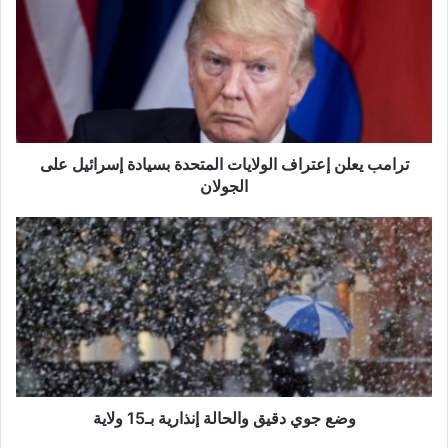
ا
م
ب
ي
ع
ل
ن
إ
ترامب يعلن إعتراف الولايات المتحدة بسيادة إسرائيل على
ع
الجولان
ت
ر
و
ا
ض
ف
ع
ا
ج
ل
و
و
ي
ل
د
ا
ق
ي
ي
ا
ق
وضع جوي دقيق والحالة إنذارية بـ15 ولاية
ت
و