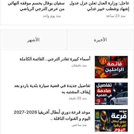
ل
ة
عاجل: وزارة العدل تعلن عزل عدول
سفيان بوفال يحسم موقفه النهائي
ى
إشهاد وشطب خبير عدلي
من عرض الترجي الرياضي
ا
منذ 23 ساعة
منذ يوم واحد
ل
ج
و
ل
الأخيرة
الأشهر
ا
ن
أسماء كبيرة تغادر الترجي.. القائمة الكاملة
منذ دقيقتان
تفاصيل جديدة في قضية سيارة بلدية باردو بعد
إيقاف المشتبه به
منذ 55 دقيقة
موعد قرعة دوري أبطال أفريقيا 2026-2027
اليوم و القنوات الناقلة ..
منذ ساعتين