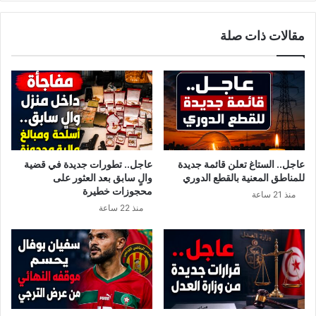
ا
ا
ل
ل
مقالات ذات صلة
م
ح
ت
ا
ح
ل
د
ة
ة
إ
ب
ن
س
ذ
ي
ا
ا
ر
عاجل.. الستاغ تعلن قائمة جديدة
عاجل.. تطورات جديدة في قضية
د
ي
للمناطق المعنية بالقطع الدوري
والٍ سابق بعد العثور على
ة
ة
محجوزات خطيرة
منذ 21 ساعة
إ
ب
منذ 22 ساعة
س
ـ
ر
1
ا
5
ئ
و
ي
ل
ل
ا
ع
ي