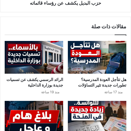
ر
ي
حزب البديل يكشف عن رؤساء قائماته
ش
ك
ح
ش
ه
ف
مقالات ذات صلة
ا
ع
ل
ن
ل
ر
ت
ؤ
ش
س
ر
ا
ي
ء
ع
ق
ي
ا
هل تتأجل العودة المدرسية؟
الرائد الرسمي يكشف عن تسميات
ة
ئ
تطورات جديدة تثير التساؤلات
جديدة بوزارة الداخلية
ف
م
منذ 17 ساعة
منذ 19 ساعة
ي
ا
ك
ت
ل
ه
ا
ل
د
و