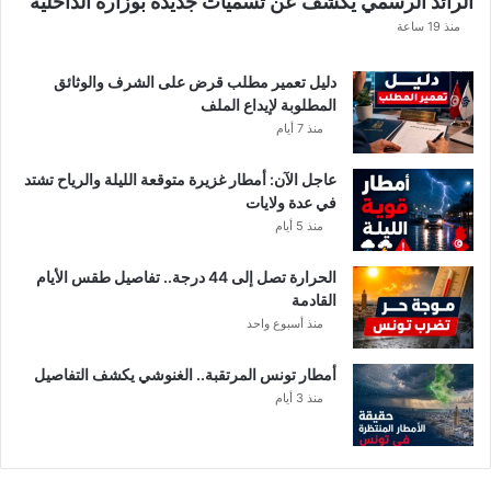
الرائد الرسمي يكشف عن تسميات جديدة بوزارة الداخلية
م
منذ 19 ساعة
ع
د
ن
دليل تعمير مطلب قرض على الشرف والوثائق
ي
المطلوبة لإيداع الملف
ف
منذ 7 أيام
ي
ت
عاجل الآن: أمطار غزيرة متوقعة الليلة والرياح تشتد
و
في عدة ولايات
ن
منذ 5 أيام
س
الحرارة تصل إلى 44 درجة.. تفاصيل طقس الأيام
القادمة
منذ أسبوع واحد
أمطار تونس المرتقبة.. الغنوشي يكشف التفاصيل
منذ 3 أيام