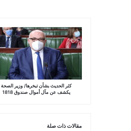
ك
ث
ر
ا
ل
ح
د
ي
ث
ب
كثر الحديث بشأن تبخرها/ وزير الصحة
ش
يكشف عن مآل أموال صندوق 1818
أ
ن
ت
ب
خ
مقالات ذات صلة
ر