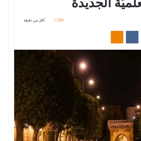
لميّة الجديدة
1٬290
أقل من دقيقة
‏Reddit
‏VKontakte
Odnoklassniki