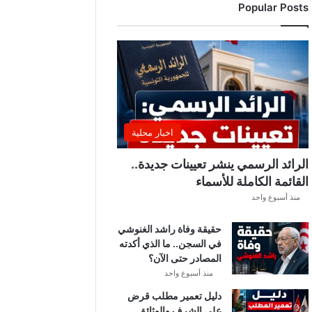
Popular Posts
د
ي
ا
ل
إ
ف
ر
ي
ق
اخبار محلية
ي
ق
الرائد الرسمي ينشر تعيينات جديدة..
ب
القائمة الكاملة للأسماء
ل
منذ أسبوع واحد
ق
ر
حقيقة وفاة راشد الغنوشي
ع
في السجن.. ما الذي أكدته
ة
المصادر حتى الآن؟
د
و
منذ أسبوع واحد
ر
دليل تعمير مطلب قرض
ي
على الشرف والوثائق