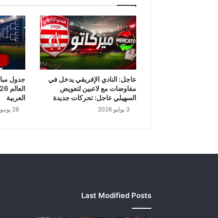
ه
ا
/
و
ز
ي
ر
ا
عاجل: النادي الإفريقي يدخل في
ل
مفاوضات مع لاعبين لتعويض
ص
السهيلي عاجل: تحركات جديدة
العربية
ح
3 يوليو 2026
28 يونيو 2026
ة
ي
ك
ش
ف
ع
ن
م
Last Modified Posts
آ
ل