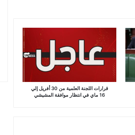
ق
ر
ا
ر
ا
ت
ا
ل
ل
ج
قرارات اللجنة العلمية من 30 أفريل إلي
ن
16 ماي في انتظار موافقة المشيشي
ة
ا
ل
ع
ل
م