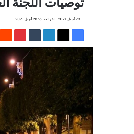
توصيات اللجنة الع
28 أبريل 2021
آخر تحديث: 28 أبريل 2021
فيسبوك
‫X
لينكدإن
‏Tumblr
بينتيريست