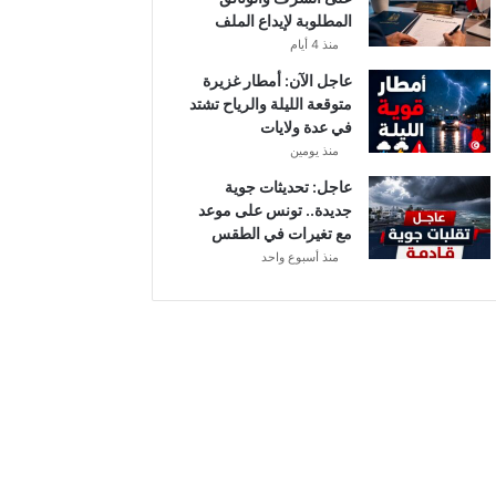
أ
المطلوبة لإيداع الملف
ب
منذ 4 أيام
ط
ا
عاجل الآن: أمطار غزيرة
ل
متوقعة الليلة والرياح تشتد
إ
في عدة ولايات
ف
منذ يومين
ر
عاجل: تحديثات جوية
ي
جديدة.. تونس على موعد
ق
مع تغيرات في الطقس
ي
منذ أسبوع واحد
ا