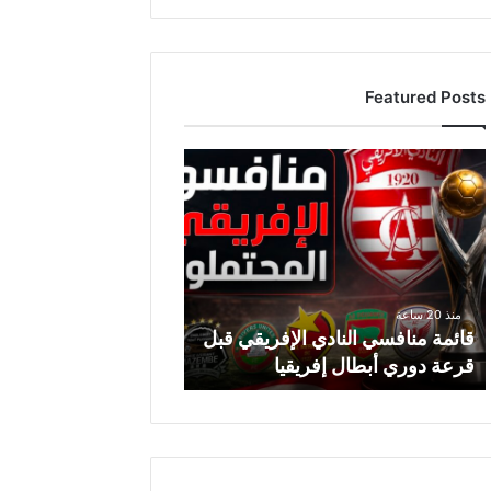
Featured Posts
ق
ا
ئ
م
ة
م
ن
منذ 20 ساعة
ا
قائمة منافسي النادي الإفريقي قبل
ف
قرعة دوري أبطال إفريقيا
س
ي
ا
ل
ن
ا