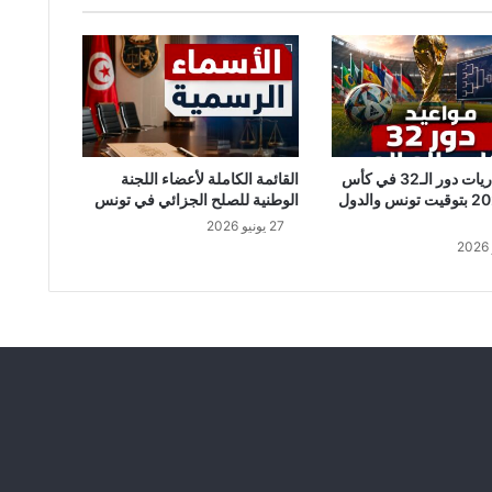
ي
ة
م
ن
3
0
أ
ف
جدول مباريات دور الـ32 في كأس
القائمة الكاملة لأعضاء اللجنة
ر
العالم 2026 بتوقيت تونس والدول
الوطنية للصلح الجزائي في تونس
ي
27 يونيو 2026
ل
إ
ل
ي
1
6
م
ا
ي
ف
ي