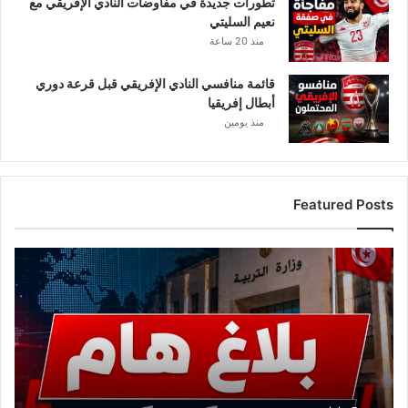
تطورات جديدة في مفاوضات النادي الإفريقي مع
و
نعيم السليتي
س
منذ 20 ساعة
غ
ص
ن
قائمة منافسي النادي الإفريقي قبل قرعة دوري
ب
أبطال إفريقيا
ك
منذ يومين
ف
ا
ل
ة
Featured Posts
ع
ا
ج
ل
.
.
و
ز