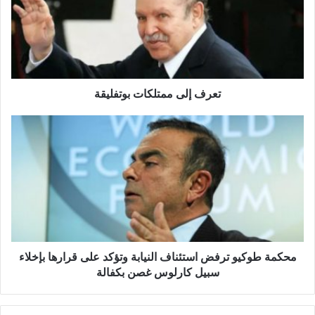
ف
إ
ل
ى
م
م
ت
تعرف إلى ممتلكات بوتفليقة
ل
ك
م
ا
ح
ت
ك
ب
م
و
ة
ت
ط
ف
و
ل
ك
ي
ي
ق
و
محكمة طوكيو ترفض استئناف النيابة وتؤكد على قرارها بإخلاء
ة
ت
سبيل كارلوس غصن بكفالة
ر
ف
ض