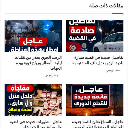
مقالات ذات صلة
ا
س
ت
ئ
ن
ا
ف
ا
ل
تفاصيل جديدة في قضية سيارة
الرصد الجوي يحذر من تقلبات
ن
بلدية باردو بعد إيقاف المشتبه به
ليلية.. أمطار ورياح قوية بهذه
ي
الجهات
منذ يومين
ا
منذ يومين
ب
ة
و
ت
ؤ
ك
د
ع
عاجل.. الستاغ تعلن قائمة جديدة
عاجل.. تطورات جديدة في قضية
ل
للمناطق المعنية بالقطع الدوري
والٍ سابق بعد العثور على