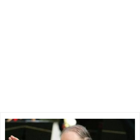
ت
ع
ر