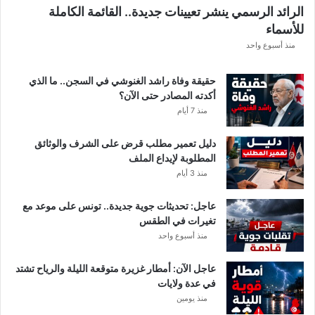
ب
الرائد الرسمي ينشر تعيينات جديدة.. القائمة الكاملة
ا
للأسماء
ر
د
منذ أسبوع واحد
و
ب
حقيقة وفاة راشد الغنوشي في السجن.. ما الذي
ع
أكدته المصادر حتى الآن؟
د
منذ 7 أيام
إ
ي
دليل تعمير مطلب قرض على الشرف والوثائق
ق
المطلوبة لإيداع الملف
ا
منذ 3 أيام
ف
ا
عاجل: تحديثات جوية جديدة.. تونس على موعد مع
ل
تغيرات في الطقس
م
منذ أسبوع واحد
ش
ت
ب
عاجل الآن: أمطار غزيرة متوقعة الليلة والرياح تشتد
ه
في عدة ولايات
ب
منذ يومين
ه