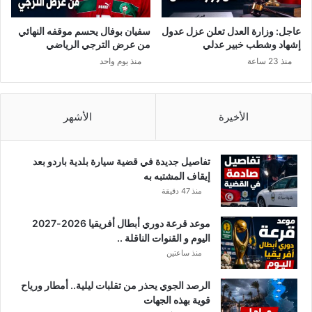
ت
ن
و
أ
عاجل: وزارة العدل تعلن عزل عدول
سفيان بوفال يحسم موقفه النهائي
ا
م
إشهاد وشطب خبير عدلي
من عرض الترجي الرياضي
ل
ن
منذ 23 ساعة
منذ يوم واحد
م
و
ك
إ
ا
ص
ن
ا
الأخيرة
الأشهر
ب
ة
ش
تفاصيل جديدة في قضية سيارة بلدية باردو بعد
ق
إيقاف المشتبه به
ي
منذ 47 دقيقة
ق
ي
موعد قرعة دوري أبطال أفريقيا 2026-2027
ه
اليوم و القنوات الناقلة ..
ف
منذ ساعتين
ي
خ
الرصد الجوي يحذر من تقلبات ليلية.. أمطار ورياح
ل
قوية بهذه الجهات
ا