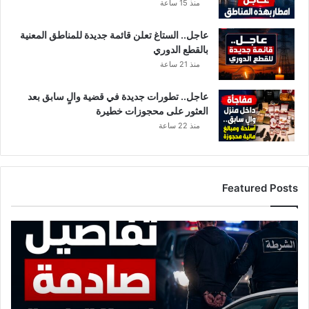
منذ 15 ساعة
ف
ب
عاجل.. الستاغ تعلن قائمة جديدة للمناطق المعنية
ي
بالقطع الدوري
ن
ج
منذ 21 ساعة
ي
ر
عاجل.. تطورات جديدة في قضية والٍ سابق بعد
ا
العثور على محجوزات خطيرة
ن
منذ 22 ساعة
Featured Posts
ت
ف
ا
ص
ي
ل