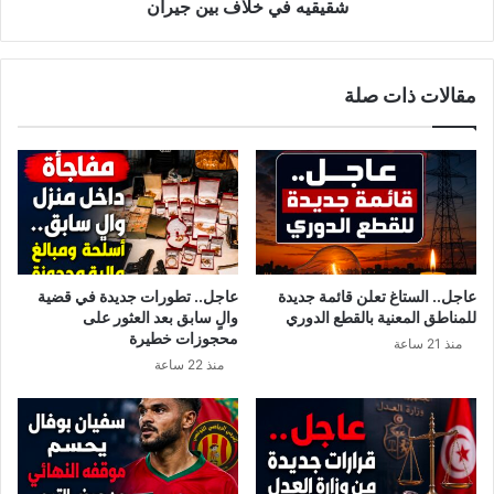
و
ف
شقيقيه في خلاف بين جيران
ر
ي
ي
س
ة
ي
مقالات ذات صلة
إ
د
ف
ي
ر
ج
ي
م
ق
ا
ي
ل
ا
ا
ا
ل
ل
د
عاجل.. الستاغ تعلن قائمة جديدة
عاجل.. تطورات جديدة في قضية
و
ي
للمناطق المعنية بالقطع الدوري
والٍ سابق بعد العثور على
س
ن
محجوزات خطيرة
منذ 21 ساعة
ط
:
منذ 22 ساعة
ى
و
:
ف
ا
ا
ل
ة
و
ع
ق
و