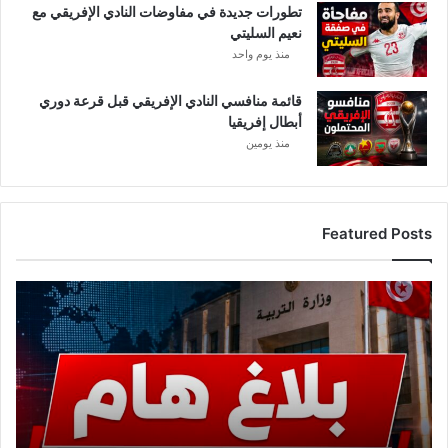
تطورات جديدة في مفاوضات النادي الإفريقي مع
نعيم السليتي
منذ يوم واحد
قائمة منافسي النادي الإفريقي قبل قرعة دوري
أبطال إفريقيا
منذ يومين
Featured Posts
عاجل..
وزارة
التربية
تصدر
بلاغًا
هامًا