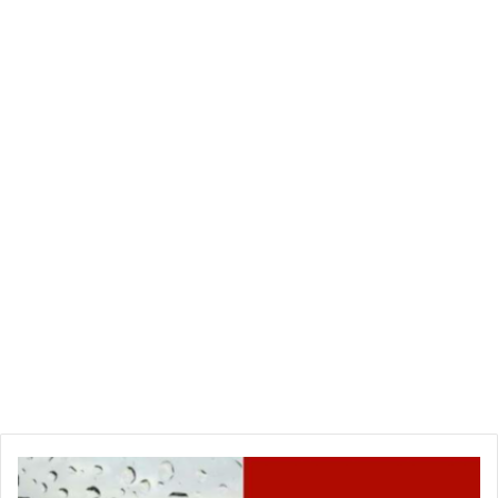
اليوم..تواصل
نُزول