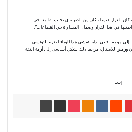
 كان القرار حتميا ، كان من الضروري تجنب تطبيقه في
طنيها في هذا القرار وضمان المساواة بين القطاعات”.
إلى موجة ، ففي بداية تفشي هذا الوباء احترم التونسي
ان ورفض للامتثال، مرجعا ذلك بشكل أساسي إلى أزمة الثقة
إتبعنا
بينتيريست
‏Reddit
‏VKontakte
Odnoklassniki
‫Pocket
مشاركة عبر البريد
طباعة