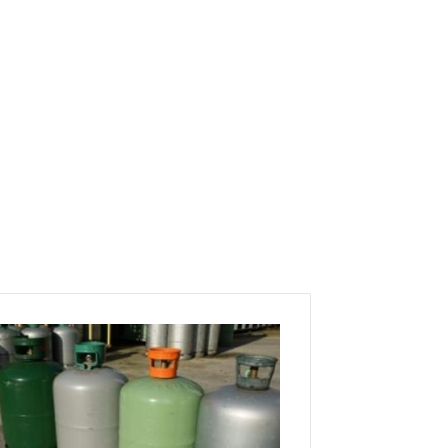
س
ع
ر
ق
ا
ر