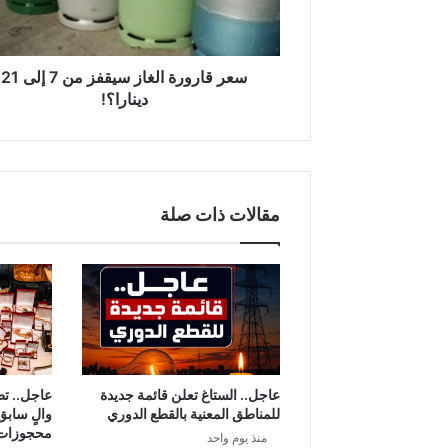
و
ر
ة
ا
سعر قارورة الغاز سيقفز من 7 إلى 21
ل
دينارا؟!
غ
ا
ز
س
ي
مقالات ذات صلة
ق
ف
ز
م
ن
7
إ
ل
ى
عاجل.. الستاغ تعلن قائمة جديدة
عاجل.. ت
2
للمناطق المعنية بالقطع الدوري
والٍ سابق
1
محجوزات
منذ يوم واحد