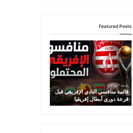
Featured Posts
ق
ا
ئ
م
ة
م
ن
منذ 7 ساعات
ا
قائمة منافسي النادي الإفريقي قبل
ف
قرعة دوري أبطال إفريقيا
س
ي
ا
ل
ن
ا