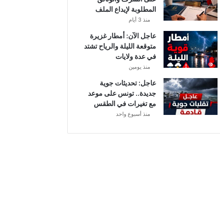
أ
المطلوبة لإيداع الملف
ب
منذ 3 أيام
ط
ا
عاجل الآن: أمطار غزيرة
ل
متوقعة الليلة والرياح تشتد
إ
في عدة ولايات
ف
منذ يومين
ر
عاجل: تحديثات جوية
ي
جديدة.. تونس على موعد
ق
مع تغيرات في الطقس
ي
منذ أسبوع واحد
ا