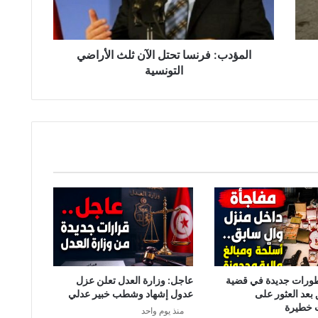
:
ف
ر
ن
المؤدب: فرنسا تحتل الآن ثلث الأراضي
س
التونسية
ا
ت
ح
ت
ل
ا
ل
آ
ن
ث
ل
ث
ا
ل
طورات جديدة في قضية
عاجل: وزارة العدل تعلن عزل
أ
 بعد العثور على
عدول إشهاد وشطب خبير عدلي
ر
 خطيرة
منذ يوم واحد