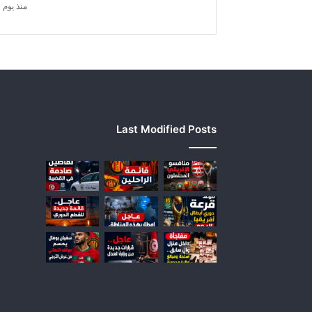
د
منذ يوم 
ي
ن
ا
ر
ا
؟
!
Last Modified Posts