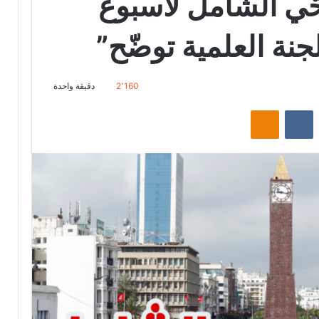
ّي الشامل لأسبوع
لجنة العلمية توضّح”
2٬160
دقيقة واحدة
‏Reddit
‏VKontakte
Odnoklassniki