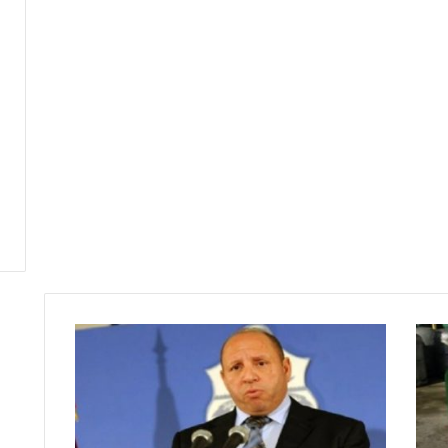
ا
ل
م
ؤ
د
ب