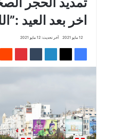
تمديد الحجر الصح
اخر بعد العيد :”ال
12 مايو 2021
آخر تحديث: 12 مايو 2021
فيسبوك
‫X
لينكدإن
‏Tumblr
بينتيريست