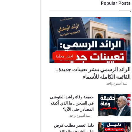
Popular Posts
د
ي
ا
ل
إ
ف
ر
ي
ق
اخبار محلية
ي
ق
الرائد الرسمي ينشر تعيينات جديدة..
ب
القائمة الكاملة للأسماء
ل
منذ أسبوع واحد
ق
ر
حقيقة وفاة راشد الغنوشي
ع
في السجن.. ما الذي أكدته
ة
المصادر حتى الآن؟
د
و
منذ أسبوع واحد
ر
دليل تعمير مطلب قرض
ي
على الشرف والوثائق