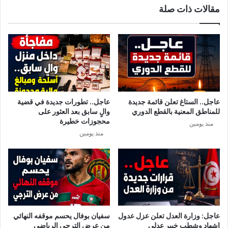
مقالات ذات صلة
ة
ع
ع
ل
ن
ى
ا
ت
ل
ص
ص
ر
ي
ي
ن
ح
و
ل
عاجل.. الستاغ تعلن قائمة جديدة
عاجل.. تطورات جديدة في قضية
ي
ل
للمناطق المعنية بالقطع الدوري
والٍ سابق بعد العثور على
ع
ت
محجوزات خطيرة
منذ يومين
ت
ن
منذ يومين
ب
قّ
ر
ل
ف
إ
ر
ب
ن
ت
س
د
ا
ا
م
ءً
عاجل: وزارة العدل تعلن عزل عدول
سفيان بوفال يحسم موقفه النهائي
ت
م
إشهاد وشطب خبير عدلي
من عرض الترجي الرياضي