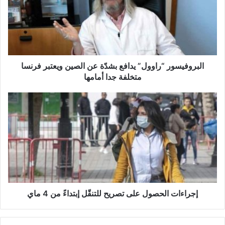
ر
و
ف
ي
س
و
ر
البروفيسور “راوول” يدافع بشدّة عن الصين ويعتبر فرنسا
“
متخلفة جدا أمامها
ر
ا
إ
و
ج
و
ر
ل
ا
”
ء
ي
ا
د
ت
ا
ا
ف
ل
ع
ح
إجراءات الحصول على تصريح للتنقّل إبتداءً من 4 ماي
ب
ص
ش
و
دّ
ل