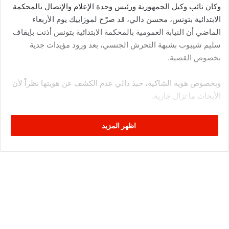
وكان نائب وكيل الجمهورية ورئيس وحدة الإعلام والإتصال بالمحكمة
الابتدائية بتونس، محسن دالي، قد صرّح لموزاييك يوم الأربعاء
الماضي أن النيابة العمومية بالمحكمة الابتدائية بتونس أذنت بإيقاف
سليم شيبوب بشبهة التحرش الجنسي، بعد ورود مؤيدات جدية
بخصوص القضية.
وبخصوص هوية الشاكية، حبذ دالي عدم الكشف عن هويتها نظراً لأن
الأبحاث ما تزال جارية.
وقامت الإعلامية عربية حمادي بنشر تدوينة على صفحتها الرسمية
اظهر المزيد
على فايسبوك، وأكدت أنها وزوجها المحامي الطيب بالصادق هما من
كانا وراء عملية إيقاف شيبوب بشبهة التحرش الجنسي.