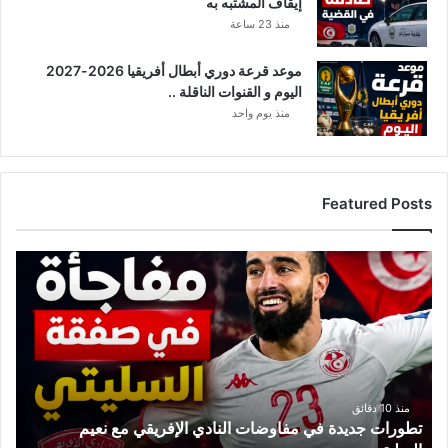
إيقاف المشتبه به
منذ 23 ساعة
موعد قرعة دوري أبطال أفريقيا 2026-2027
اليوم و القنوات الناقلة ..
منذ يوم واحد
Featured Posts
ت
ط
و
ر
ا
ت
ج
د
منذ 10 دقائق
تطورات جديدة في مفاوضات النادي الإفريقي مع نعيم
ي