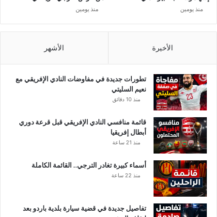
خ
ن
منذ يومين
منذ يومين
ل
4
ف
م
ة
ا
ج
ي
الأخيرة
الأشهر
د
ا
أ
تطورات جديدة في مفاوضات النادي الإفريقي مع
م
نعيم السليتي
ا
منذ 10 دقائق
م
ه
قائمة منافسي النادي الإفريقي قبل قرعة دوري
ا
أبطال إفريقيا
منذ 21 ساعة
أسماء كبيرة تغادر الترجي.. القائمة الكاملة
منذ 22 ساعة
تفاصيل جديدة في قضية سيارة بلدية باردو بعد