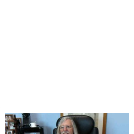
ا
ل
ب