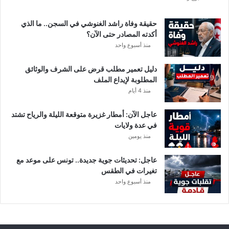
ي
ق
حقيقة وفاة راشد الغنوشي في السجن.. ما الذي
ي
أكدته المصادر حتى الآن؟
م
منذ أسبوع واحد
ع
ن
دليل تعمير مطلب قرض على الشرف والوثائق
ع
المطلوبة لإيداع الملف
ي
منذ 4 أيام
م
ا
عاجل الآن: أمطار غزيرة متوقعة الليلة والرياح تشتد
ل
في عدة ولايات
س
منذ يومين
ل
ي
ت
عاجل: تحديثات جوية جديدة.. تونس على موعد مع
ي
تغيرات في الطقس
منذ أسبوع واحد