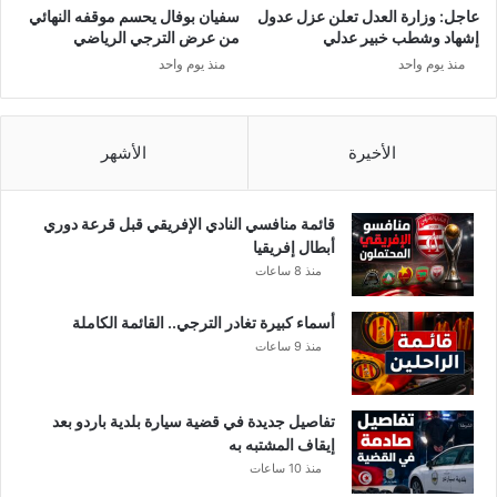
ة
عاجل: وزارة العدل تعلن عزل عدول
سفيان بوفال يحسم موقفه النهائي
ت
إشهاد وشطب خبير عدلي
من عرض الترجي الرياضي
ح
منذ يوم واحد
منذ يوم واحد
ذ
ف
م
ق
الأخيرة
الأشهر
ط
ع
"
قائمة منافسي النادي الإفريقي قبل قرعة دوري
ف
أبطال إفريقيا
ي
منذ 8 ساعات
د
ي
أسماء كبيرة تغادر الترجي.. القائمة الكاملة
و
منذ 9 ساعات
"
م
ن
تفاصيل جديدة في قضية سيارة بلدية باردو بعد
ص
إيقاف المشتبه به
ف
منذ 10 ساعات
ح