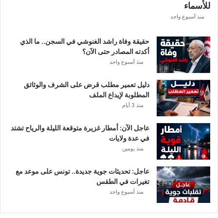
للأسماء
ر
ع
منذ أسبوع واحد
ة
د
حقيقة وفاة راشد الغنوشي في السجن.. ما الذي
و
أكدته المصادر حتى الآن؟
ر
منذ أسبوع واحد
ي
أ
دليل تعمير مطلب قرض على الشرف والوثائق
ب
المطلوبة لإيداع الملف
ط
منذ 3 أيام
ا
ل
عاجل الآن: أمطار غزيرة متوقعة الليلة والرياح تشتد
إ
في عدة ولايات
ف
منذ يومين
ر
ي
ق
عاجل: تحديثات جوية جديدة.. تونس على موعد مع
ي
تغيرات في الطقس
ا
منذ أسبوع واحد