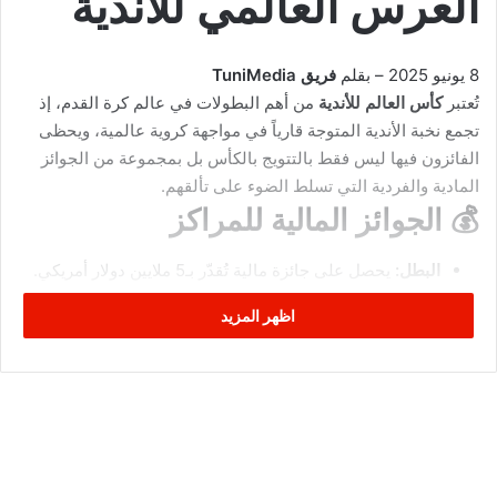
العرس العالمي للأندية
8 يونيو 2025
– بقلم
فريق TuniMedia
تُعتبر
كأس العالم للأندية
من أهم البطولات في عالم كرة القدم، إذ
تجمع نخبة الأندية المتوجة قارياً في مواجهة كروية عالمية، ويحظى
الفائزون فيها ليس فقط بالتتويج بالكأس بل بمجموعة من الجوائز
المادية والفردية التي تسلط الضوء على تألقهم.
💰 الجوائز المالية للمراكز
البطل:
يحصل على جائزة مالية تُقدّر بـ5 ملايين دولار أمريكي.
الوصيف:
ينال 4 ملايين دولار.
اظهر المزيد
المركز الثالث:
2.5 مليون دولار.
المركز الرابع:
2 مليون دولار.
المراكز من الخامس إلى السابع:
تتراوح بين 1 إلى 1.5 مليون
دولار حسب الترتيب.
ويتم توزيع الجوائز من قبل
الاتحاد الدولي لكرة القدم (فيفا)
بالتنسيق