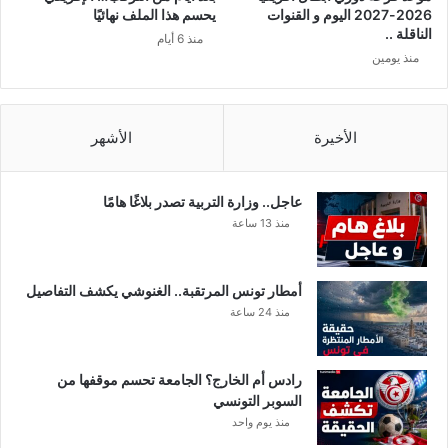
ل
:
2026-2027 اليوم و القنوات
يحسم هذا الملف نهائيًا
ب
م
الناقلة ..
منذ 6 أيام
ر
ق
منذ يومين
ا
ا
ز
ر
ي
ن
ل
ة
الأخيرة
الأشهر
ي
ش
ا
م
عاجل.. وزارة التربية تصدر بلاغًا هامًا
ل
منذ 13 ساعة
ة
و
ن
أمطار تونس المرتقبة.. الغنوشي يكشف التفاصيل
ص
منذ 24 ساعة
ا
ئ
ح
رادس أم الخارج؟ الجامعة تحسم موقفها من
ق
السوبر التونسي
ب
منذ يوم واحد
ل