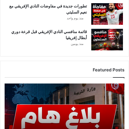
ا
تطورات جديدة في مفاوضات النادي الإفريقي مع
ل
نعيم السليتي
ت
ع
منذ يوم واحد
ا
ق
قائمة منافسي النادي الإفريقي قبل قرعة دوري
د
أبطال إفريقيا
منذ يومين
Featured Posts
ع
ا
ج
ل
.
.
و
ز