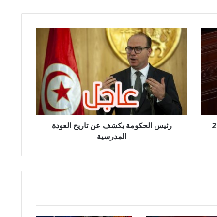
ر
ئ
ي
س
ا
ل
ح
ك
و
 المعوزة و200
م
رئيس الحكومة يكشف عن تاريخ العودة
ة
المدرسية
ي
ك
ش
ف
ع
ن
ت
ا