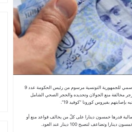
صدر أمس السبت 18 أفريل 2020 ، بالرائد الرسمي للجمهورية التونسية مرسوم من رئيس الحكومة عدد 9
رخ في 17 أفريل 2020 يتعلق بزجر مخالفة منع الجولان وتحديده والحجر الصحي الشامل
بإصابتهم بفيروس كورونا “كوفيد 19”.
لية قدرها خمسون دينارا على كلّ من يخالف قواعد منع أو
ا وتضاعف لتصبح 100 دينار عند العود.