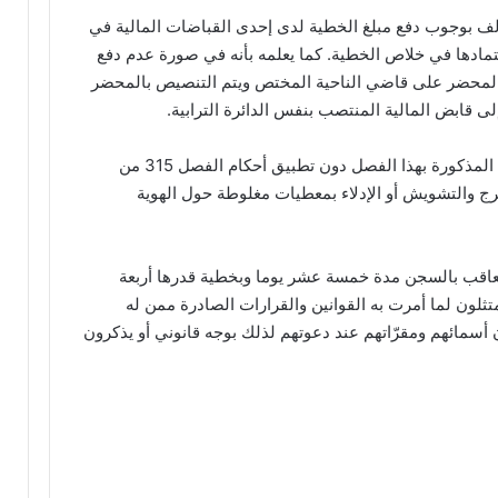
خالف بوجوب دفع مبلغ الخطية لدى إحدى القباضات المالية في
ادها في خلاص الخطية. كما يعلمه بأنه في صورة عدم دفع
لة المحضر على قاضي الناحية المختص ويتم التنصيص بالمحضر
 قابض المالية المنتصب بنفس الدائرة الترابية.
وأكّد المرسوم على أنّه لا يحول تسليط الخطية المذكورة بهذا الفصل دون تطبيق أحكام الفصل 315 من
هرج والتشويش أو الإدلاء بمعطيات مغلوطة حول الهوية
ة على أنّه يعاقب بالسجن مدة خمسة عشر يوما وبخطية قدرها أربعة
متثلون لما أمرت به القوانين والقرارات الصادرة ممن له
أسمائهم ومقرّاتهم عند دعوتهم لذلك بوجه قانوني أو يذكرون