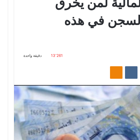
لمالية لمن يخرق
السجن في هذه
13٬261
دقيقة واحدة
‏Reddit
‏VKontakte
Odnoklassniki