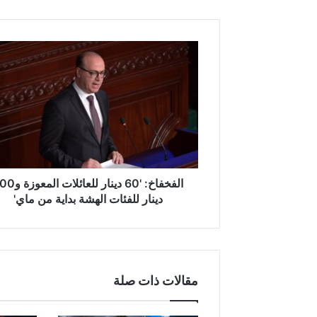
ا
ل
ف
خ
ف
ا
خ
:
'
6
الفخفاخ: '60 دينار للعائلات
0
دينار للفئات الهشة بداية من ماي'
د
ي
ن
ا
ر
مقالات ذات صلة
ل
ل
ع