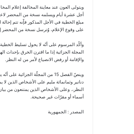
ويتولى العون عند معاينة المخالفة إعلام الم
أجل عشرة أيام ويسلمه نسخة من المحضر لاعتم
مبلغ الخطية في الأجل المذكور فإّنه تتم إحا
على وقوع الإعلام، وُترسل نسخة من المحضر إلى
المجلة الجزائية إذا ما اقترن الخرق بإحداث ال
والإقامة أو رفض الانصياع لأمر من له النظر.
وينصّ الفصل 15 من المجلّة الجزائي
دنانير وثمانمائة مليم على الأشخاص الذين لا ي
النظر،. وعلى الأشخاص الذين يمتنعون من بيان 
أسماء أو مقرّات غير صحيحة.
المصدر : الجمهورية