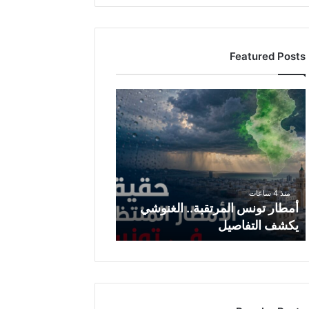
Featured Posts
أ
م
ط
ا
ر
ت
و
منذ 4 ساعات
ن
أمطار تونس المرتقبة.. الغنوشي
س
يكشف التفاصيل
ا
ل
م
ر
ت
ق