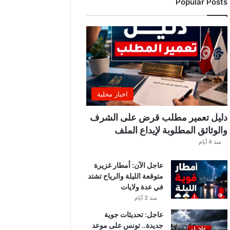
Popular Posts
ب
ة
.
.
ا
ل
غ
ن
و
اخبار محلية
ش
ي
دليل تعمير مطلب قرض على الشرف
ي
والوثائق المطلوبة لإيداع الملف
ك
منذ 4 أيام
ش
ف
عاجل الآن: أمطار غزيرة
ا
متوقعة الليلة والرياح تشتد
ل
في عدة ولايات
ت
ف
منذ 3 أيام
ا
عاجل: تحديثات جوية
ص
جديدة.. تونس على موعد
ي