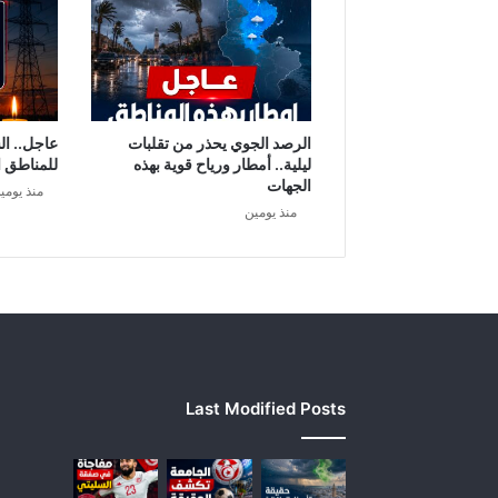
ا
ئ
ل
ا
ت
ا
الرصد الجوي يحذر من تقلبات
عاجل.. ال
ل
ليلية.. أمطار ورياح قوية بهذه
للمناطق ا
م
الجهات
منذ يومي
ع
منذ يومين
و
ز
ة
و
2
0
0
د
Last Modified Posts
ي
ن
ا
ر