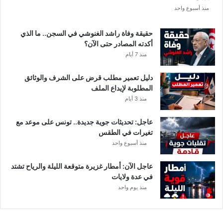
م
منذ أسبوع واحد
ط
ا
حقيقة وفاة راشد الغنوشي في السجن.. ما الذي
ر
أكدته المصادر حتى الآن؟
و
منذ 7 أيام
ر
ي
دليل تعمير مطلب قرض على الشرف والوثائق
ا
المطلوبة لإيداع الملف
ح
منذ 3 أيام
ق
و
عاجل: تحديثات جوية جديدة.. تونس على موعد مع
ي
تغيرات في الطقس
ة
منذ أسبوع واحد
ب
ه
ذ
عاجل الآن: أمطار غزيرة متوقعة الليلة والرياح تشتد
ه
في عدة ولايات
ا
منذ يوم واحد
ل
ج
ه