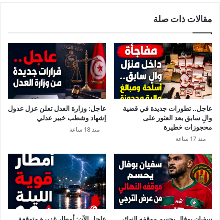
ة
و
مقالات ذات صلة
ر
ا
ئ
ل
ي
ت
س
ر
ا
ت
ل
ي
ج
ب
م
ا
ه
ت
عاجل.. تطورات جديدة في قضية
عاجل: وزارة العدل تعلن عزل عدول
و
ا
والٍ سابق بعد العثور على
إشهاد وشطب خبير عدلي
ر
ل
محجوزات خطيرة
منذ 18 ساعة
ي
د
منذ 17 ساعة
ة
س
؟
ت
و
ر
ي
ة
ف
ي
سفيان بوفال يحسم موقفه النهائي
عاجل الآن: أمطار غزيرة متوقعة