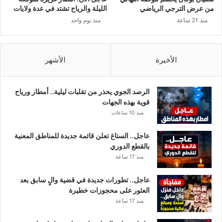
ل
من عرض الترجي الرياضي
الليلة والرياح تشتد في عدة ولايات
ق
منذ 21 ساعة
منذ يوم واحد
ا
ء
ا
ل
الأخيرة
الأشهر
ن
ا
ص
الرصد الجوي يحذر من تقلبات ليلية.. أمطار ورياح
ر
قوية بهذه الجهات
ب
منذ 10 ساعات
ا
ل
عاجل.. الستاغ تعلن قائمة جديدة للمناطق المعنية
ش
بالقطع الدوري
ا
منذ 17 ساعة
ه
د
عاجل.. تطورات جديدة في قضية والٍ سابق بعد
العثور على محجوزات خطيرة
منذ 17 ساعة