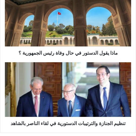
ا
ذ
ا
ي
ق
و
ل
ا
ل
ماذا يقول الدستور في حال وفاة رئيس الجمهورية ؟
د
س
ت
ت
ن
و
ظ
ر
ي
ف
م
ي
ا
ح
ل
ا
ج
ل
ن
و
ا
تنظيم الجنازة والترتيبات الدستورية في لقاء الناصر بالشاهد
ف
ز
ا
ة