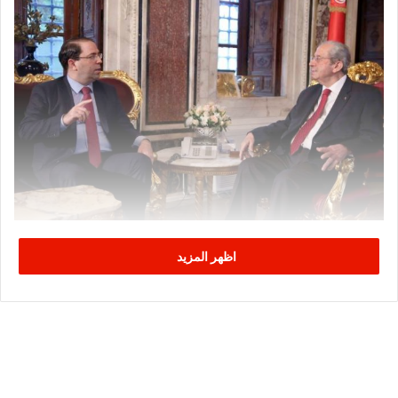
اظهر المزيد
م.م