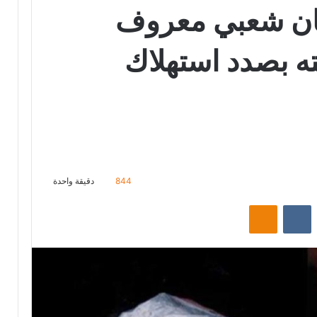
نان شعبي معروف
ه بصدد استهلاك
844
دقيقة واحدة
ت
Odnoklassniki