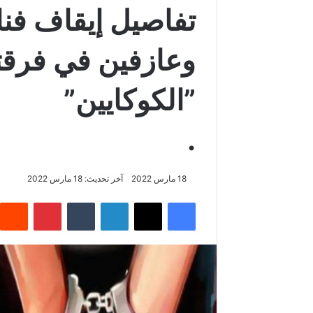
تفاصيل إيقاف ف
وعازفين في فرقت
”الكوكايين”
.
18 مارس 2022
آخر تحديث: 18 مارس 2022
فيسبوك
‫X
لينكدإن
بينتيريس