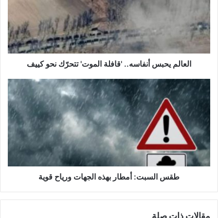
'قافلة
الموت'
تتحرّك
نحو
كييف
العالم يحبس أنفاسه.. 'قافلة الموت' تتحرّك نحو كييف
طقس
السبت:
أمطار
بهذه
الجهات
ورياح
قوية
طقس السبت: أمطار بهذه الجهات ورياح قوية
مقالات ذات صلة