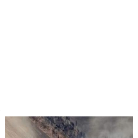
العالم
يحبس
أنفاسه..