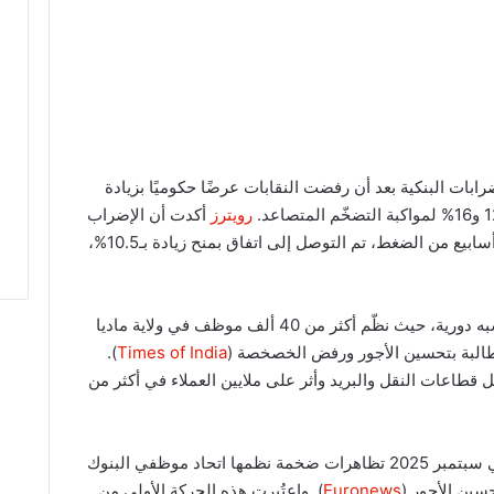
ن أبرز الإضرابات البنكية بعد أن رفضت النقابات عرضًا حكوميًا بزيادة
رويترز
أكدت أن الإضراب
أثّر على أكثر من 200 ألف موظف بنكي. وبعد أسابيع من الضغط، تم التوصل إلى اتفاق بمنح زيادة بـ10.5%،
، فقد أصبحت الإضرابات البنكية شبه دورية، حيث نظّم أكثر من 40 ألف موظف في ولاية ماديا
).
Times of India
طاعات النقل والبريد وأثر على ملايين العملاء في أكثر من
، شهدت العاصمة سيول في سبتمبر 2025 تظاهرات ضخمة نظمها اتحاد موظفي البنوك
Euronews
). واعتُبرت هذه الحركة الأولى من