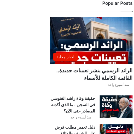
Popular Posts
ا
و
ض
ا
ت
ا
ل
ن
ا
اخبار محلية
د
ي
الرائد الرسمي ينشر تعيينات جديدة..
ا
القائمة الكاملة للأسماء
ل
منذ أسبوع واحد
إ
ف
حقيقة وفاة راشد الغنوشي
ر
في السجن.. ما الذي أكدته
ي
المصادر حتى الآن؟
ق
ي
منذ أسبوع واحد
م
دليل تعمير مطلب قرض
ع
على الشرف والوثائق