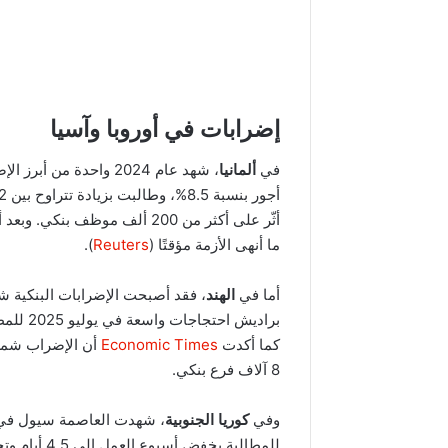
إضرابات في أوروبا وآسيا
في
ألمانيا
، شهد عام 2024 واحدة م
أجور بنسبة 8.5%، وطالبت بزيادة تتراوح بين 12 و16% لمواكبة التضخّم المتصاعد.
ما أنهى الأزمة مؤقتًا (
Reuters
).
أما في
الهند
براديش احتجاجات واسعة في يوليو 2025 للمطالبة بتحسين الأجور ورفض الخصخصة (
كما أكدت
Economic Times
أن الإضراب شمل ق
8 آلاف فرع بنكي.
وفي
كوريا الجنوبية
للمطالبة بخفض أسبوع العمل إلى 4.5 أيام وتحسين الأجور (