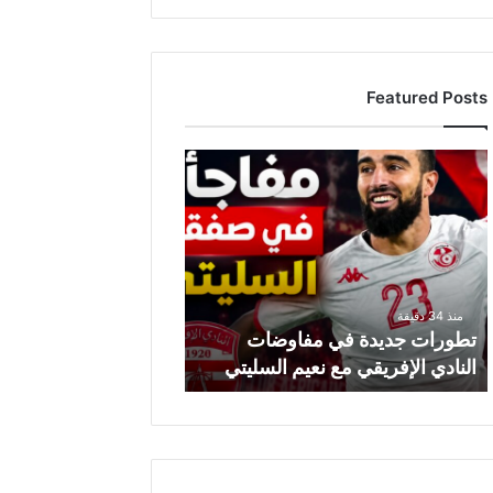
Featured Posts
ت
ط
و
ر
ا
ت
ج
منذ 34 دقيقة
د
تطورات جديدة في مفاوضات
ي
النادي الإفريقي مع نعيم السليتي
د
ة
ف
ي
م
ف