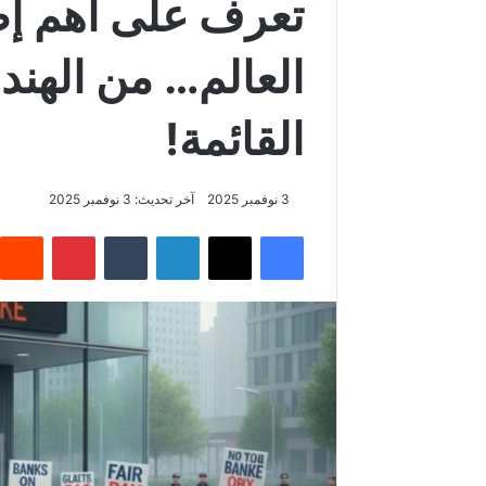
تعرف على أهم إض
العالم… من الهند 
القائمة!
3 نوفمبر 2025
آخر تحديث: 3 نوفمبر 2025
فيسبوك
‫X
لينكدإن
‏Tumblr
بينتيريست