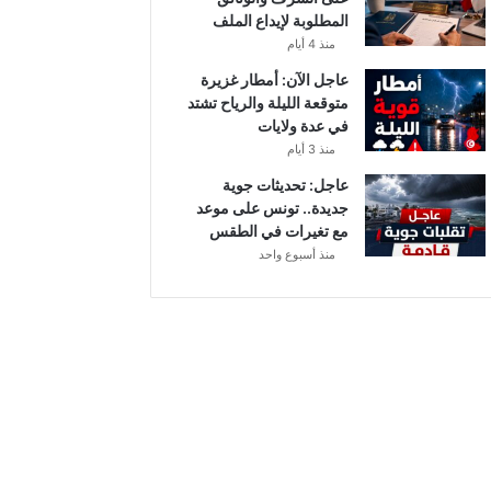
ن
المطلوبة لإيداع الملف
ع
منذ 4 أيام
ي
م
عاجل الآن: أمطار غزيرة
ا
متوقعة الليلة والرياح تشتد
ل
في عدة ولايات
س
منذ 3 أيام
ل
عاجل: تحديثات جوية
ي
جديدة.. تونس على موعد
ت
مع تغيرات في الطقس
ي
منذ أسبوع واحد