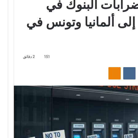
رابات البنوك في
إلى ألمانيا وتونس في
151
2 دقائق
‏Reddit
‏VKontakte
Odnoklassniki