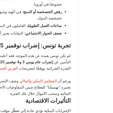
خصوصًا في أوروبا.
رفض الخصخصة أو الدمج:
في الهند وجنوب
خصخصة البنوك.
ساعات العمل الطويلة:
العاملون في البنوك
ضعف الحوار الاجتماعي:
النقابات تعتبر أ
تجربة تونس: إضراب نوفمبر 2025
لم تكن تونس بعيدة عن هذه الموجة. فقد أعلن
التأمين عن
إضراب عام يومي 3 و4 نوفمبر 2025
القدرة الشرائية. ووفقًا لتصريحات
العربي الجد
ورغم أن
المجلس البنكي والمالي
وصف الإضراب 
تعتبره “تهميشًا” للقطاع ضمن المفاوضات الاجت
المالية وسحب الأموال خلال تلك الفترة.
التأثيرات الاقتصادية
الإضرابات البنكية تؤدي عادة إلى تعطّل مؤقت