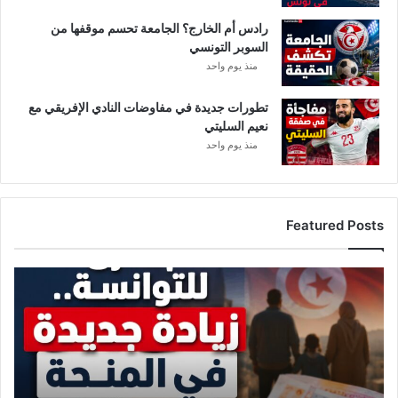
رادس أم الخارج؟ الجامعة تحسم موقفها من
السوبر التونسي
منذ يوم واحد
تطورات جديدة في مفاوضات النادي الإفريقي مع
نعيم السليتي
منذ يوم واحد
Featured Posts
ز
ي
ا
د
ة
ج
د