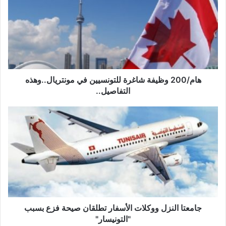
م
/
2
0
0
و
ظ
ي
هام/200 وظيفة شاغرة للتونسيين في مونتريال..وهذه
ف
التفاصيل..
ة
ش
ج
ا
ا
غ
م
ر
ع
ة
ت
ل
ا
ل
ا
ت
ل
و
ن
ن
ز
جامعتا النزل ووكلات الأسفار تطلقان صيحة فزع بسبب
س
ل
"التونيسار"