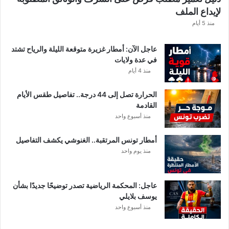
ه
لإيداع الملف
ذ
ه
منذ 5 أيام
ق
ي
عاجل الآن: أمطار غزيرة متوقعة الليلة والرياح تشتد
م
في عدة ولايات
ة
منذ 4 أيام
ا
ل
الحرارة تصل إلى 44 درجة.. تفاصيل طقس الأيام
م
القادمة
ن
منذ أسبوع واحد
ح
ة
أمطار تونس المرتقبة.. الغنوشي يكشف التفاصيل
ب
منذ يوم واحد
ع
د
ا
ل
عاجل: المحكمة الرياضية تصدر توضيحًا جديدًا بشأن
ت
يوسف بلايلي
ر
منذ أسبوع واحد
ف
ي