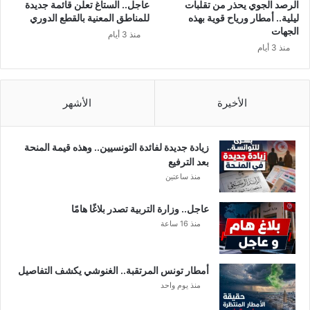
الرصد الجوي يحذر من تقلبات
عاجل.. الستاغ تعلن قائمة جديدة
ف
ة
ليلية.. أمطار ورياح قوية بهذه
للمناطق المعنية بالقطع الدوري
ا
ف
الجهات
منذ 3 أيام
ص
ز
منذ 3 أيام
ي
ع
ل
ب
.
س
.
ب
الأخيرة
الأشهر
ب
"
ا
زيادة جديدة لفائدة التونسيين.. وهذه قيمة المنحة
ل
بعد الترفيع
ت
منذ ساعتين
و
ن
عاجل.. وزارة التربية تصدر بلاغًا هامًا
ي
منذ 16 ساعة
س
ا
ر
أمطار تونس المرتقبة.. الغنوشي يكشف التفاصيل
"
منذ يوم واحد