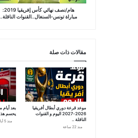
ه
ا
هام/نصف نهائي كأس إفريقيا 2019:
ئ
مباراة تونس-السنغال..القنوات الناقلة..
ي
ك
أ
س
إ
مقالات ذات صلة
ف
ر
ي
ق
ي
ا
2
0
1
موعد قرعة دوري أبطال أفريقيا
بعد أيام 
9
2026-2027 اليوم و القنوات
يحسم هذا ا
:
الناقلة ..
منذ 5 أيام
م
منذ 22 ساعة
ب