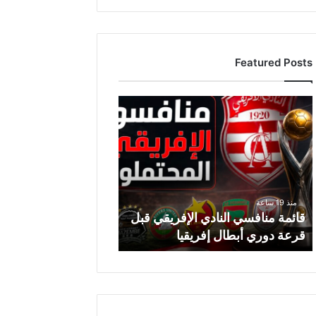
Featured Posts
ق
ا
ئ
م
ة
م
ن
منذ 19 ساعة
ا
قائمة منافسي النادي الإفريقي قبل
ف
قرعة دوري أبطال إفريقيا
س
ي
ا
ل
ن
ا