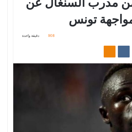
من مدرب السنغال عن
مواجهة تونس
908
دقيقة واحدة
‏Reddit
‏VKontakte
Odnoklassniki