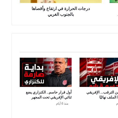
ر
ا
درجات الحرارة في ارتفاع وأقصاها
ر
بالجنوب الغربي
ة
ف
ي
ا
ر
ت
ف
ا
ع
و
أ
ق
ص
ا
من الترقب… الإفريقي
أول قرار حاسم.. الكنزاري يضع
ه
لملف نهائيًا
ثنائي الإفريقي تحت المجهر
ا
منذ 6 أيام
ب
ا