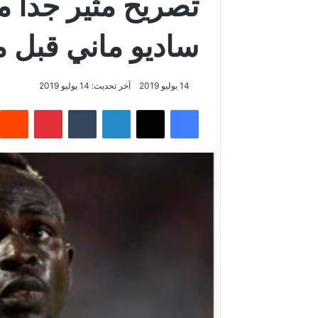
تصريح مثير جدا 
ساديو ماني قبل 
14 يوليو 2019
آخر تحديث: 14 يوليو 2019
فيسبوك
‫X
لينكدإن
‏Tumblr
بينتيريست