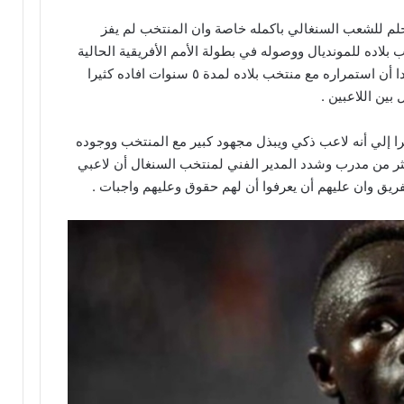
د حلم للشعب السنغالي باكمله خاصة وان المنتخب لم يفز
صعود بمنتخب بلاده للمونديال ووصوله في بطولة الأمم الأفريقية الحالية
إلي نصف النهائي ويسعي لتحقيق اللقب مشددا أن استمراره مع منتخب بلاده لمدة ٥ سنوات افاده كثيرا
بين اللاعبين .
إلي أنه لاعب ذكي ويبذل مجهود كبير مع المنتخب ووجوده
كثر من مدرب وشدد المدير الفني لمنتخب السنغال أن لاعبي
ريق وان عليهم أن يعرفوا أن لهم حقوق وعليهم واجبات .