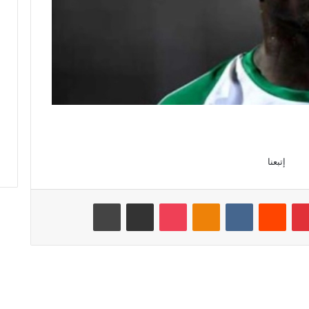
إتبعنا
بينتيريست
‏Reddit
‏VKontakte
Odnoklassniki
‫Pocket
مشاركة عبر البريد
طباعة