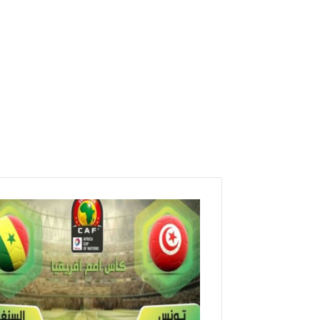
ه
ا
م
/
ن
ص
ف
ن