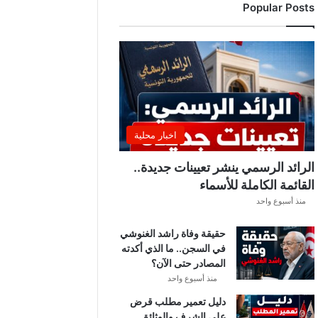
Popular Posts
د
ي
ا
ل
إ
ف
ر
ي
ق
اخبار محلية
ي
ق
الرائد الرسمي ينشر تعيينات جديدة..
ب
القائمة الكاملة للأسماء
ل
منذ أسبوع واحد
ق
ر
حقيقة وفاة راشد الغنوشي
ع
في السجن.. ما الذي أكدته
ة
المصادر حتى الآن؟
د
و
منذ أسبوع واحد
ر
دليل تعمير مطلب قرض
ي
على الشرف والوثائق