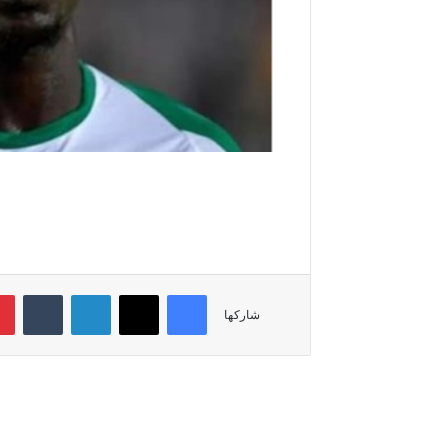
فيسبوك
‫X
لينكدإن
‏Tumblr
شاركها