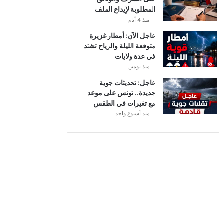
أ
المطلوبة لإيداع الملف
ب
منذ 4 أيام
ط
ا
عاجل الآن: أمطار غزيرة
ل
متوقعة الليلة والرياح تشتد
إ
في عدة ولايات
ف
منذ يومين
ر
عاجل: تحديثات جوية
ي
جديدة.. تونس على موعد
ق
مع تغيرات في الطقس
ي
منذ أسبوع واحد
ا