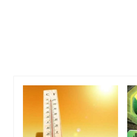
د
ر
ج
ا
ت
ا
ل
ح