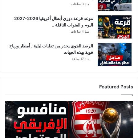
منذ 3 ساعات
ع
م
موعد قرعة دوري أبطال أفريقيا 2026-2027
ل
اليوم و القنوات الناقلة ..
ا
ل
منذ 4 ساعات
م
ج
الرصد الجوي يحذر من تقلبات ليلية.. أمطار ورياح
م
قوية بهذه الجهات
و
منذ 17 ساعة
ع
ة
Featured Posts
ق
ا
ئ
م
ة
م