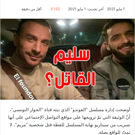
1 مايو 2021
آخر تحديث: 1 مايو 2021
3٬152
أقل من دقيقة
أوضحت إدارة مسلسل “الفوندو” الذي تبثه قناة “الحوار التونسي”،
أنّ الوثيقة التي تمّ ترويجها على مواقع التواصل الإجتماعي على أنها
تسريب من سيناريو نهاية المسلسل للقطة قتل شخصية “مريم”، لا
تمتّ للواقع بصلة.