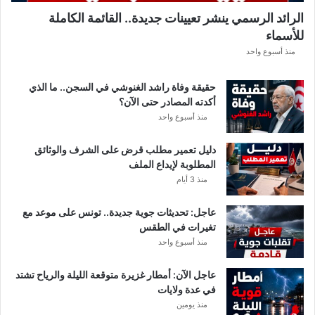
ل
الرائد الرسمي ينشر تعيينات جديدة.. القائمة الكاملة
ق
للأسماء
ر
ع
منذ أسبوع واحد
ة
د
حقيقة وفاة راشد الغنوشي في السجن.. ما الذي
و
أكدته المصادر حتى الآن؟
ر
منذ أسبوع واحد
ي
أ
دليل تعمير مطلب قرض على الشرف والوثائق
ب
المطلوبة لإيداع الملف
ط
منذ 3 أيام
ا
ل
عاجل: تحديثات جوية جديدة.. تونس على موعد مع
إ
تغيرات في الطقس
ف
منذ أسبوع واحد
ر
ي
ق
عاجل الآن: أمطار غزيرة متوقعة الليلة والرياح تشتد
ي
في عدة ولايات
ا
منذ يومين