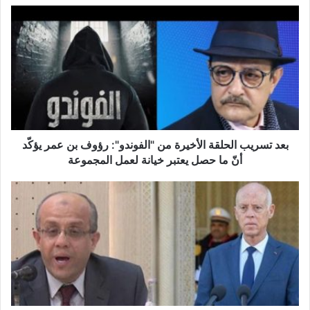
ب
ع
د
ت
س
ر
ي
ب
ا
ل
بعد تسريب الحلقة الأخيرة من "الفوندو": رؤوف بن عمر يؤكّد
ح
أنّ ما حصل يعتبر خيانة لعمل المجموعة
ل
ق
ن
ة
و
ا
ف
ل
ل
أ
س
خ
ع
ي
ي
ر
د
ة
ع