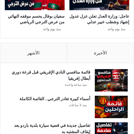
ي
ل
ؤ
م
كّ
ن
عاجل: وزارة العدل تعلن عزل عدول
سفيان بوفال يحسم موقفه النهائي
د
ك
إشهاد وشطب خبير عدلي
من عرض الترجي الرياضي
أ
و
منذ يوم واحد
منذ يوم واحد
نّ
ك
م
ب
ا
أ
ح
خ
الأخيرة
الأشهر
ص
ر
ل
ي
قائمة منافسي النادي الإفريقي قبل قرعة دوري
ع
أبطال إفريقيا
ت
منذ ساعة واحدة
ب
ر
أسماء كبيرة تغادر الترجي.. القائمة الكاملة
خ
منذ 3 ساعات
ي
ا
ن
تفاصيل جديدة في قضية سيارة بلدية باردو بعد
ة
إيقاف المشتبه به
ل