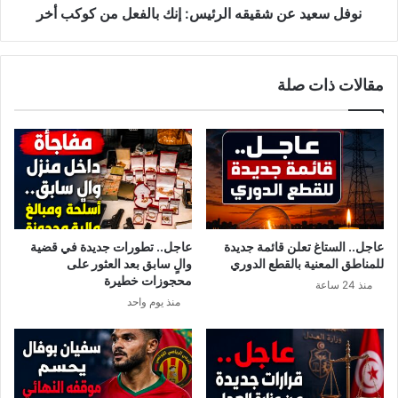
م
ن
نوفل سعيد عن شقيقه الرئيس: إنك بالفعل من كوكب أخر
ن
ش
"
ق
ا
ي
مقالات ذات صلة
ل
ق
ف
ه
و
ا
ن
ل
د
ر
و
ئ
"
ي
:
س
ر
:
عاجل.. الستاغ تعلن قائمة جديدة
عاجل.. تطورات جديدة في قضية
ؤ
إ
للمناطق المعنية بالقطع الدوري
والٍ سابق بعد العثور على
و
ن
محجوزات خطيرة
منذ 24 ساعة
ف
ك
منذ يوم واحد
ب
ب
ن
ا
ع
ل
م
ف
ر
ع