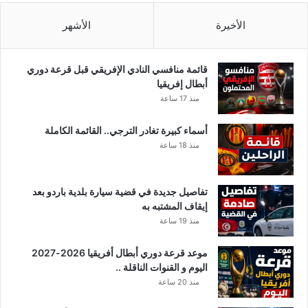
5
و
م
ن
الأخيرة
الأشهر
ل
ا
ي
…
و
ا
قائمة منافسي النادي الإفريقي قبل قرعة دوري
ن
ل
أبطال إفريقيا
ت
منذ 17 ساعة
ف
ا
أسماء كبيرة تغادر الترجي.. القائمة الكاملة
ص
منذ 18 ساعة
ي
ل
تفاصيل جديدة في قضية سيارة بلدية باردو بعد
إيقاف المشتبه به
منذ 19 ساعة
موعد قرعة دوري أبطال أفريقيا 2026-2027
اليوم و القنوات الناقلة ..
منذ 20 ساعة