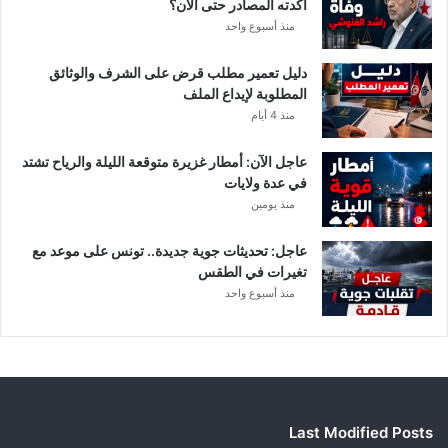
أكدته المصادر حتى الآن؟
ر
منذ أسبوع واحد
ي
أ
دليل تعمير مطلب قرض على الشرف والوثائق
ب
المطلوبة لإيداع الملف
ط
منذ 4 أيام
ا
ل
عاجل الآن: أمطار غزيرة متوقعة الليلة والرياح تشتد
إ
في عدة ولايات
ف
منذ يومين
ر
ي
ق
عاجل: تحديثات جوية جديدة.. تونس على موعد مع
ي
تغيرات في الطقس
ا
منذ أسبوع واحد
Last Modified Posts