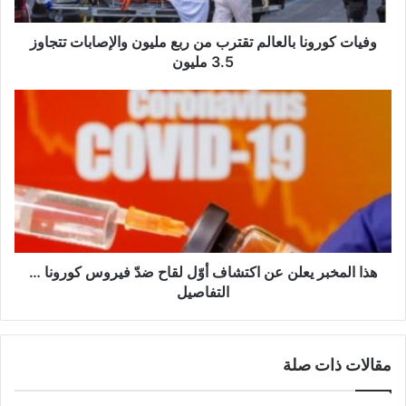
ر
و
ن
وفيات كورونا بالعالم تقترب من ربع مليون والإصابات تتجاوز
ا
3.5 مليون
ب
ا
ه
ل
ذ
ع
ا
ا
ا
ل
ل
م
م
ت
خ
ق
ب
ت
ر
ر
ي
هذا المخبر يعلن عن اكتشاف أوّل لقاح ضدّ فيروس كورونا …
ب
ع
التفاصيل
م
ل
ن
ن
ر
ع
مقالات ذات صلة
ب
ن
ع
ا
م
ك