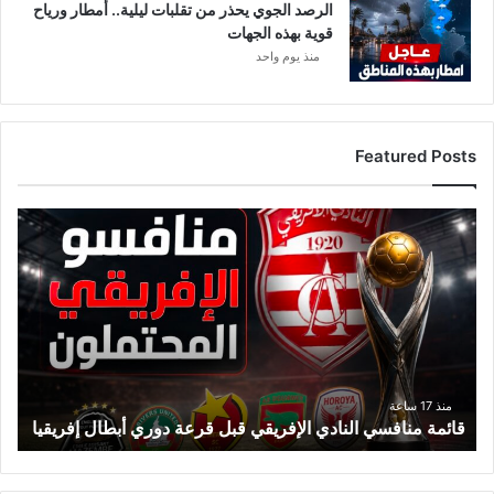
الرصد الجوي يحذر من تقلبات ليلية.. أمطار ورياح
قوية بهذه الجهات
منذ يوم واحد
Featured Posts
ق
ا
ئ
م
ة
م
ن
ا
ف
منذ 17 ساعة
قائمة منافسي النادي الإفريقي قبل قرعة دوري أبطال إفريقيا
س
ي
ا