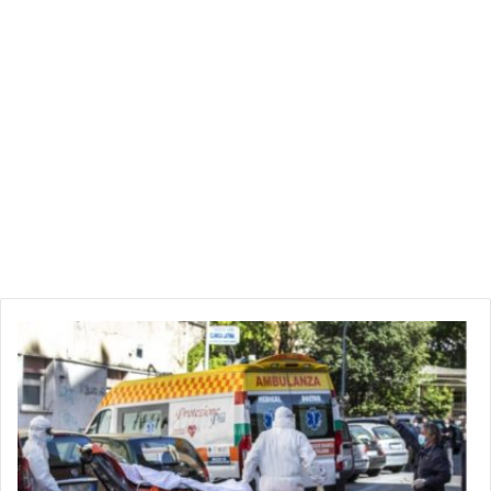
و
ف
ي
ا
ت
ك
و