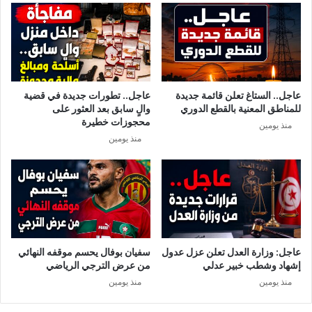
ل
ت
ي
ش
و
ا
ن
ف
و
أ
ا
وّ
عاجل.. الستاغ تعلن قائمة جديدة
عاجل.. تطورات جديدة في قضية
ل
ل
للمناطق المعنية بالقطع الدوري
والٍ سابق بعد العثور على
إ
ل
محجوزات خطيرة
منذ يومين
ص
ق
منذ يومين
ا
ا
ب
ح
ا
ض
ت
دّ
ت
ف
ت
ي
ج
ر
ا
و
عاجل: وزارة العدل تعلن عزل عدول
سفيان بوفال يحسم موقفه النهائي
و
س
إشهاد وشطب خبير عدلي
من عرض الترجي الرياضي
ز
ك
منذ يومين
منذ يومين
3
و
.
ر