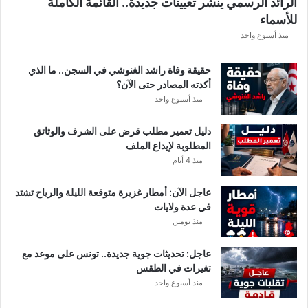
الرائد الرسمي ينشر تعيينات جديدة.. القائمة الكاملة
ق
للأسماء
ر
ع
منذ أسبوع واحد
ة
د
حقيقة وفاة راشد الغنوشي في السجن.. ما الذي
و
أكدته المصادر حتى الآن؟
ر
منذ أسبوع واحد
ي
أ
دليل تعمير مطلب قرض على الشرف والوثائق
ب
المطلوبة لإيداع الملف
ط
منذ 4 أيام
ا
ل
عاجل الآن: أمطار غزيرة متوقعة الليلة والرياح تشتد
إ
في عدة ولايات
ف
منذ يومين
ر
ي
ق
عاجل: تحديثات جوية جديدة.. تونس على موعد مع
ي
تغيرات في الطقس
ا
منذ أسبوع واحد