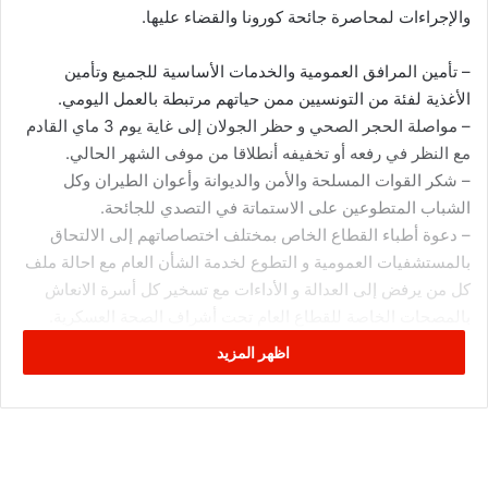
والإجراءات لمحاصرة جائحة كورونا والقضاء عليها.
– تأمين المرافق العمومية والخدمات الأساسية للجميع وتأمين
الأغذية لفئة من التونسيين ممن حياتهم مرتبطة بالعمل اليومي.
– مواصلة الحجر الصحي و حظر الجولان إلى غاية يوم 3 ماي القادم
مع النظر في رفعه أو تخفيفه أنطلاقا من موفى الشهر الحالي.
– شكر القوات المسلحة والأمن والديوانة وأعوان الطيران وكل
الشباب المتطوعين على الاستماتة في التصدي للجائحة.
– دعوة أطباء القطاع الخاص بمختلف اختصاصاتهم إلى الالتحاق
بالمستشفيات العمومية و التطوع لخدمة الشأن العام مع احالة ملف
كل من يرفض إلى العدالة و الأداءات مع تسخير كل أسرة الانعاش
بالمصحات الخاصة للقطاع العام تحت أشراف الصحة العسكرية.
– وضع القاعات الرياضية و المعاهد الثانوية و المدارس الابتدائية على
اظهر المزيد
ذمة وزارة الصحة.
– تأميم بيع الكمامات و توزيعها بمعلوم رمزي على المواطنين.
أقرار عطلة أسبوعية طيلة فترة الحجر الصحي لمدة ثلاثة أيام من
يوم الجمعة إلى يوم الاثنين.
– تركيز وحدة صحية عسكرية متطورة بجزيرة جربة مجهزة بطائرة