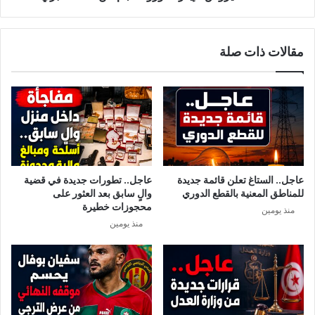
ا
ا
ج
ل
ا
إ
مقالات ذات صلة
ل
ي
م
د
ح
ز
ت
:
م
ك
ل
و
ل
ر
ك
و
و
ن
عاجل.. الستاغ تعلن قائمة جديدة
عاجل.. تطورات جديدة في قضية
ر
ا
للمناطق المعنية بالقطع الدوري
والٍ سابق بعد العثور على
و
ن
محجوزات خطيرة
منذ يومين
ن
ا
منذ يومين
ج
م
ع
ن
خ
ط