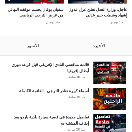
أ
م
عاجل: وزارة العدل تعلن عزل عدول
سفيان بوفال يحسم موقفه النهائي
خ
إشهاد وشطب خبير عدلي
من عرض الترجي الرياضي
ب
منذ يومين
منذ يومين
ر
ي
!
الأخيرة
الأشهر
قائمة منافسي النادي الإفريقي قبل قرعة دوري
أبطال إفريقيا
منذ 18 ساعة
أسماء كبيرة تغادر الترجي.. القائمة الكاملة
منذ 19 ساعة
تفاصيل جديدة في قضية سيارة بلدية باردو بعد
إيقاف المشتبه به
منذ 20 ساعة