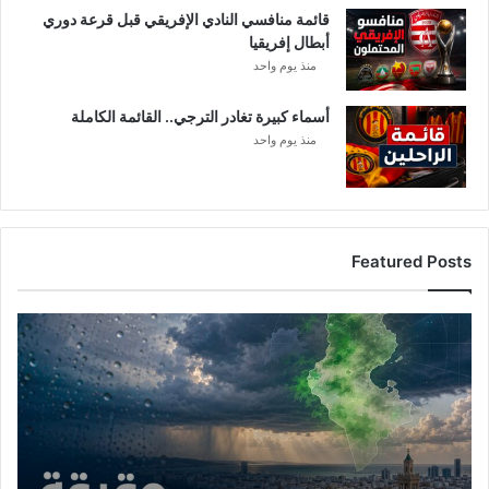
قائمة منافسي النادي الإفريقي قبل قرعة دوري
أبطال إفريقيا
منذ يوم واحد
أسماء كبيرة تغادر الترجي.. القائمة الكاملة
منذ يوم واحد
Featured Posts
أ
م
ط
ا
ر
ت
و
ن