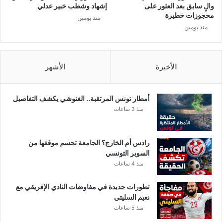
م
والٍ سابق بعد العثور على
إشهاد وشطب خبير عدلي
و
محجوزات خطيرة
منذ يومين
ا
منذ يومين
ط
ن
ي
ن
الأخيرة
الأشهر
أمطار تونس المرتقبة.. الغنوشي يكشف التفاصيل
منذ 3 ساعات
رادس أم الخارج؟ الجامعة تحسم موقفها من
السوبر التونسي
منذ 4 ساعات
تطورات جديدة في مفاوضات النادي الإفريقي مع
نعيم السليتي
منذ 5 ساعات