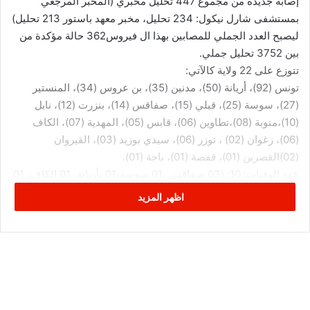
إصابة جديدة من مجموع 447 تحليل مخبري (المخبر المرجعي
بمستشفى شارل نيكول: 234 تحليل، مخبر معهد باستور 213 تحليل)
ليصبح العدد الجملي للمصابين بهذا ال فيروس362 حالة مؤكدة من
بين 3752 تحليل جملي.
تتوزع على 22 ولاية كالآتي:
تونس (92)، أريانة (50)، مدنين (35)، بن عروس (34)، المنستير
(27)، سوسة (25)، قبلي (15)، صفاقس (14)، بنزرت (12)، نابل
(10)،منوبة (08)،تطاوين (06)، قابس (05)، المهدية (07)، الكاف
(06)، زغوان (02) ، توزر (06)، سيدي بوزيد (03)، القيروان
(02)القصرين (01)، قفصة (01)، باجة (01).
عدد الوفيات: 10: (03 صفاقس ،01 سوسة،01 بأريانة، 01 الكاف، 01
المهدية، تطاوين 01، بنزرت 01، باجة 01).
اظهر المزيد
ومن جانب آخر، تعلم الوزارة أنه في إطار المتابعة الحينية للوافدين
تم إلى حد هذا التاريخ إخضاع 18491شخصا للحجر الصحي الذاتي،
13029منهم أتموا فترة المراقبة الصحية و5462 مازالوا تحت الحجر
الصحي والمراقبة الصحية اليومية.