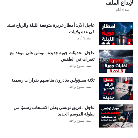
لإيداع الملف
ف
ا
منذ 4 أيام
ل
ت
عاجل الآن: أمطار غزيرة متوقعة الليلة والرياح تشتد
ف
في عدة ولايات
ا
منذ 3 أيام
ص
ي
عاجل: تحديثات جوية جديدة.. تونس على موعد مع
ل
تغيرات في الطقس
منذ أسبوع واحد
ثلاثة مسؤولين يغادرون مناصبهم بقرارات رسمية
منذ أسبوع واحد
عاجل.. فريق تونسي يعلن الانسحاب رسميًا من
بطولة الموسم الجديد
منذ أسبوع واحد