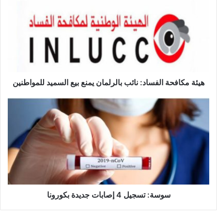
ئ
ة
م
ك
ا
ف
ح
ة
هيئة مكافحة الفساد: نائب بالرلمان يمنع بيع السميد للمواطنين
ا
ل
س
ف
و
س
س
ا
ة
د
:
:
ت
ن
س
ا
ج
ئ
ي
ب
ل
سوسة: تسجيل 4 إصابات جديدة بكورونا
ب
4
ا
إ