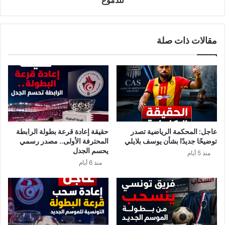
ي
ا
ة
د
ت
:
مقالات ذات صلة
س
ن
ت
ف
أ
ا
ث
ذ
ر
ا
ب
ل
ـ
ت
ن
ذ
س
ا
عاجل: المحكمة الرياضية تصدر
حقيقة إعادة قرعة بطولة الرابطة
ب
ك
توضيحًا جديدًا بشأن يوسف بلايلي
المحترفة الأولى.. مصدر رسمي
ة
ر
يحسم الجدل
منذ 5 أيام
8
و
منذ 6 أيام
3
ا
%
ل
م
أ
ن
م
م
ن
ج
ي