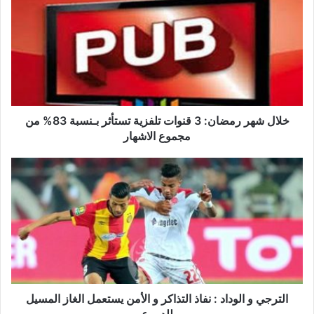
ل
ا
ل
ش
ه
ر
ر
م
ض
خلال شهر رمضان: 3 قنوات تلفزية تستأثر بـنسبة 83% من
ا
مجموع الاشهار
ن
:
ا
3
ل
ق
ت
ن
ر
و
ج
ا
ي
ت
و
ت
ا
ل
ل
ف
و
الترجي و الوداد : نفاذ التذاكر و الأمن يستعمل الغاز المسيل
ز
د
للدموع