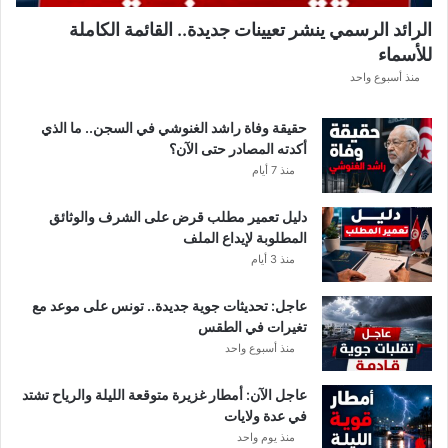
.
الرائد الرسمي ينشر تعيينات جديدة.. القائمة الكاملة
.
للأسماء
أ
م
منذ أسبوع واحد
ط
ا
حقيقة وفاة راشد الغنوشي في السجن.. ما الذي
ر
أكدته المصادر حتى الآن؟
و
منذ 7 أيام
ر
ي
دليل تعمير مطلب قرض على الشرف والوثائق
ا
المطلوبة لإيداع الملف
ح
منذ 3 أيام
ق
و
عاجل: تحديثات جوية جديدة.. تونس على موعد مع
ي
تغيرات في الطقس
ة
منذ أسبوع واحد
ب
ه
ذ
عاجل الآن: أمطار غزيرة متوقعة الليلة والرياح تشتد
ه
في عدة ولايات
ا
منذ يوم واحد