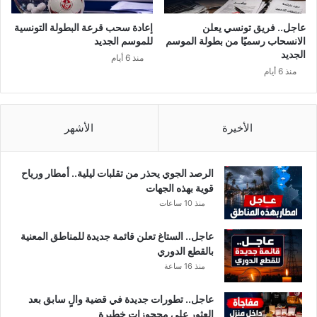
م
س
و
ت
عاجل.. فريق تونسي يعلن
إعادة سحب قرعة البطولة التونسية
ع
ع
الانسحاب رسميًا من بطولة الموسم
للموسم الجديد
ا
م
الجديد
منذ 6 أيام
ل
ل
منذ 6 أيام
ا
ا
ش
ل
ه
غ
ا
ا
الأخيرة
الأشهر
ر
ز
ا
ل
الرصد الجوي يحذر من تقلبات ليلية.. أمطار ورياح
م
قوية بهذه الجهات
س
منذ 10 ساعات
ي
ل
عاجل.. الستاغ تعلن قائمة جديدة للمناطق المعنية
ل
بالقطع الدوري
ل
منذ 16 ساعة
د
م
عاجل.. تطورات جديدة في قضية والٍ سابق بعد
و
العثور على محجوزات خطيرة