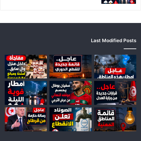
ل
ج
ه
ا
ت
Last Modified Posts