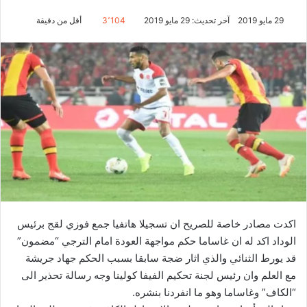
29 مايو 2019
آخر تحديث: 29 مايو 2019
3٬104
أقل من دقيقة
اكدت مصادر خاصة للصريح ان تسجيلا هاتفيا جمع فوزي لقج برئيس
الوداد اكد له ان غاساما حكم مواجهة العودة امام الترجي “مضمون”
قد يورط الثنائي والذي اثار ضجة سابقا بسبب الحكم جهاد جريشة
مع العلم وان رئيس لجنة تحكيم الفيفا كولينا وجه رسالة تحذير الى
“الكاف” وغاساما وهو ما انفردنا بنشره.