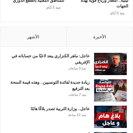
ليلية.. أمطار ورياح قوية بهذه
للمناطق المعنية بالقطع الدوري
ح
ن
الجهات
منذ 3 أيام
ق
ة
منذ 3 أيام
ب
ي
ن
و
د
م
ا
ا
الأخيرة
الأشهر
ء
ل
ت
ق
و
ي
عاجل: ماهر الكنزاري يبعد لاعبًا من حساباته في
ن
ا
الإفريقي
س
م
منذ 3 ساعات
ة
زيادة جديدة لفائدة التونسيين.. وهذه قيمة المنحة
بعد الترفيع
منذ 7 ساعات
عاجل.. وزارة التربية تصدر بلاغًا هامًا
منذ 22 ساعة