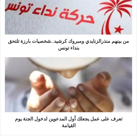
ي
ن
ه
م
م
ن
ذ
من بينهم منذرالزنايدي ومبروك كرشيد..شخصيات بارزة تلتحق
ر
بنداء تونس
ا
ل
ت
ز
ع
ن
ر
ا
ف
ي
ع
د
ل
ي
ى
و
ع
م
م
ب
ل
تعرف على عمل يجعلك أول المدعوين لدخول الجنة يوم
ر
ي
القيامة
و
ج
ك