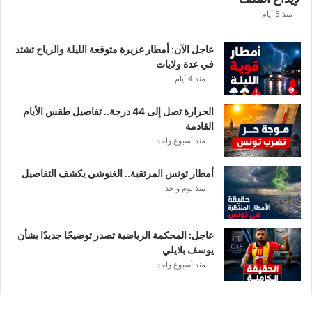
ا
منذ 5 أيام
ب
ا
عاجل الآن: أمطار غزيرة متوقعة الليلة والرياح تشتد
ت
في عدة ولايات
ه
منذ 4 أيام
ف
ي
الحرارة تصل إلى 44 درجة.. تفاصيل طقس الأيام
ا
القادمة
ل
منذ أسبوع واحد
إ
ف
أمطار تونس المرتقبة.. الغنوشي يكشف التفاصيل
ر
منذ يوم واحد
ي
ق
ي
عاجل: المحكمة الرياضية تصدر توضيحًا جديدًا بشأن
يوسف بلايلي
منذ أسبوع واحد