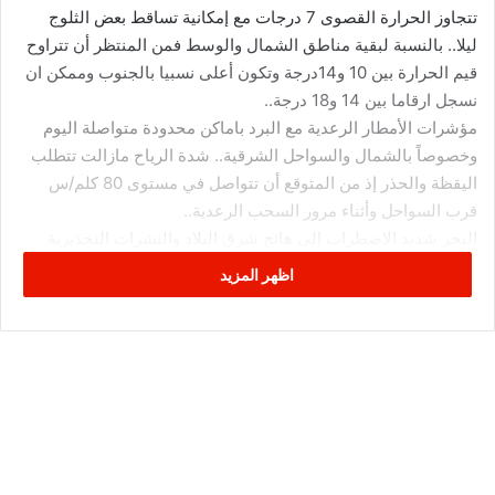
تتجاوز الحرارة القصوى 7 درجات مع إمكانية تساقط بعض الثلوج
ليلا.. بالنسبة لبقية مناطق الشمال والوسط فمن المنتظر أن تتراوح
قيم الحرارة بين 10 و14درجة وتكون أعلى نسبيا بالجنوب وممكن ان
نسجل ارقاما بين 14 و18 درجة..
مؤشرات الأمطار الرعدية مع البرد باماكن محدودة متواصلة اليوم
وخصوصاً بالشمال والسواحل الشرقية.. شدة الرياح مازالت تتطلب
اليقظة والحذر إذ من المتوقع أن تتواصل في مستوى 80 كلم/س
قرب السواحل وأثناء مرور السحب الرعدية..
البحر شديد الاضطراب إلى هائج شرق البلاد والنشرات التحذيرية
بالنسبة للملاحة والصيد البحري تتواصل سارية المفعول..”
اظهر المزيد
باختصار طقس بمواصفات شتوية خالصة..