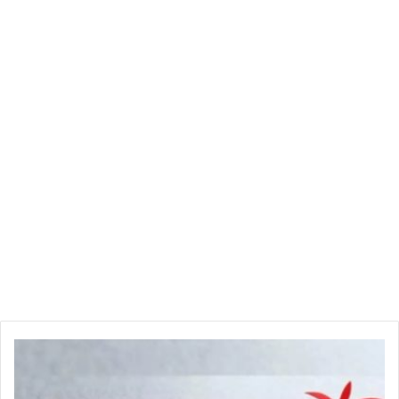
م
ن
ب