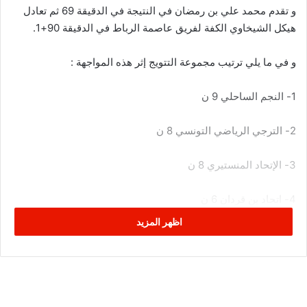
و تقدم محمد علي بن رمضان في النتيجة في الدقيقة 69 ثم تعادل
هيكل الشيخاوي الكفة لفريق عاصمة الرباط في الدقيقة 90+1.
و في ما يلي ترتيب مجموعة التتويج إثر هذه المواجهة :
1- النجم الساحلي 9 ن
2- الترجي الرياضي التونسي 8 ن
3- الإتحاد المنستيري 8 ن
4- اتحاد بن قردان 6 ن
اظهر المزيد
5- النادي الإفريقي 5 ن
6- النادي الصفاقسي 2 ن
7- الأولمبي الباجي 2 ن