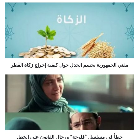
مفتي
الجمهورية
يحسم
الجدل
حول
كيفية
إخراج
زكاة
الفطر
مفتي الجمهورية يحسم الجدل حول كيفية إخراج زكاة الفطر
خطأ
في
مسلسل
“فلوجة”
ورجال
القانون
على
الخط.
خطأ في مسلسل “فلوجة” ورجال القانون على الخط.