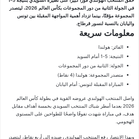
حقق المنتخب الهولندي فوزًا كبيرًا على نظيره السويدي بنتيجة 5-1
في الجولة الثانية من دور المجموعات بكأس العالم 2026، ليتصدر
المجموعة مؤقتًا، بينما تزداد أهمية المواجهة المقبلة بين تونس
واليابان بالنسبة لنسور قرطاج.
معلومات سريعة
الفائز: هولندا
النتيجة: 5-1 أمام السويد
الجولة: الثانية من دور المجموعات
متصدر المجموعة: هولندا (4 نقاط)
المباراة المقبلة لتونس: أمام اليابان
واصل المنتخب الهولندي عروضه القوية في بطولة كأس العالم
2026 بعدما أمطر شباك المنتخب السويدي بخمسة أهداف مقابل
هدف، في مباراة شهدت تفوقًا واضحًا للطواحين على المستوى
الهجومي.
وبهذا الانتصار رفع المنتخب الهولندي رصيده إلى أربع نقاط، ليتصدر