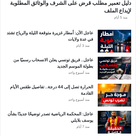
دليل تعمير مطلب قرض على الشرف والوثائق المطلوبة
ا
لإيداع الملف
مً
ا
منذ 5 أيام
عاجل الآن: أمطار غزيرة متوقعة الليلة والرياح تشتد
في عدة ولايات
منذ 3 أيام
عاجل.. فريق تونسي يعلن الانسحاب رسميًا من
بطولة الموسم الجديد
منذ أسبوع واحد
الحرارة تصل إلى 44 درجة.. تفاصيل طقس الأيام
القادمة
منذ أسبوع واحد
عاجل: المحكمة الرياضية تصدر توضيحًا جديدًا بشأن
يوسف بلايلي
منذ 7 أيام