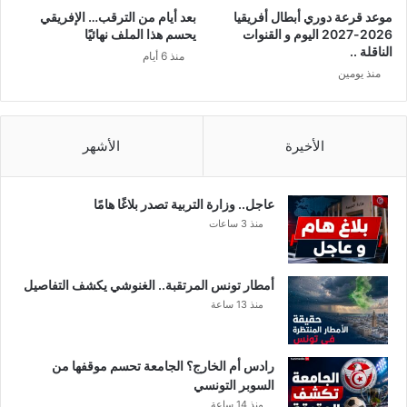
ي
ل
موعد قرعة دوري أبطال أفريقيا
بعد أيام من الترقب… الإفريقي
ا
ي
2026-2027 اليوم و القنوات
يحسم هذا الملف نهائيًا
2
ا
الناقلة ..
منذ 6 أيام
0
ب
منذ يومين
2
ا
6
ن
ب
ج
الأخيرة
الأشهر
و
د
ة
عاجل.. وزارة التربية تصدر بلاغًا هامًا
H
منذ 3 ساعات
D
أمطار تونس المرتقبة.. الغنوشي يكشف التفاصيل
منذ 13 ساعة
رادس أم الخارج؟ الجامعة تحسم موقفها من
السوبر التونسي
منذ 14 ساعة