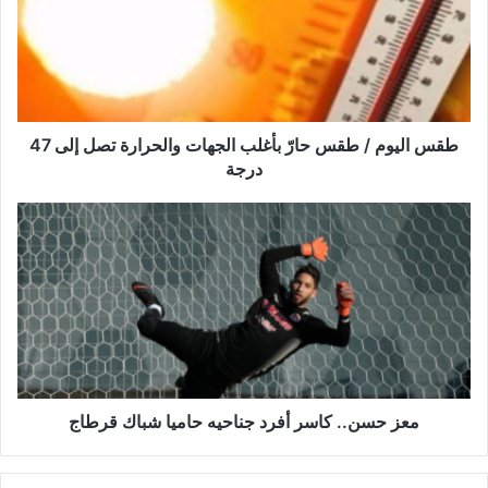
ا
ل
ي
و
م
/
ط
طقس اليوم / طقس حارّ بأغلب الجهات والحرارة تصل إلى 47
ق
درجة
س
ح
م
ا
ع
رّ
ز
ب
ح
أ
س
غ
ن
ل
.
ب
.
ا
ك
ل
ا
معز حسن.. كاسر أفرد جناحيه حاميا شباك قرطاج
ج
س
ه
ر
ا
أ