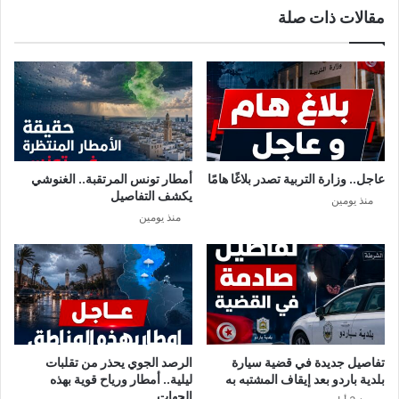
مقالات ذات صلة
ت
ف
و
ر
ا
د
ل
ج
ح
ن
ر
ا
ا
ح
ر
ي
ة
ه
عاجل.. وزارة التربية تصدر بلاغًا هامًا
أمطار تونس المرتقبة.. الغنوشي
ت
ح
يكشف التفاصيل
منذ يومين
ص
ا
منذ يومين
ل
م
إ
ي
ل
ا
ى
ش
4
ب
7
ا
د
ك
ر
ق
تفاصيل جديدة في قضية سيارة
الرصد الجوي يحذر من تقلبات
ج
ر
بلدية باردو بعد إيقاف المشتبه به
ليلية.. أمطار ورياح قوية بهذه
ة
ط
الجهات