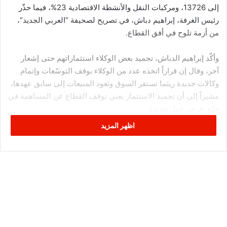
إلى 13726، ومركبات النقل والأنشطة الاقتصادية 23%، فيما حذّر
رئيس الغرفة، إبراهيم دباش، في تصريح لصحيفة ”العربي الجديد”،
من أزمة تلوح في أفق القطاع.
وأكّد إبراهيم الدباش، تجميد بعض الوكلاء استثماراتهم حتى إشعار
آخر، وقال إن قراراً اتخذه عدد من الوكلاء بوقف التوسّعات وإتمام
وكالات جديدة ريثما تستقر السوق وتعود المبيعات إلى سابق عهدها،
مشيراً إلى أن تجميد الاستثمار يعني توقف القطاع عن المساهمة في
خلق فرص عمل جديدة.
اظهر المزيد
أضاف الدباش أن صعوبات التمويل وارتفاع نسبة الفائدة على
القروض خلقت عزوفاً كبيراً لدى عملائهم، لافتا إلى أن نسبة الفائدة
المعمول بها لدى شركات الإيجار المالي التي تموّل ما بين 60%
و70% من المشتريات تفوق 13%.
وشكا دباش من صعوبة أوضاع الراغبين في الحصول على قروض
مصرفية لشراء السيارات الجديدة، متوقعاً تداعيات كبيرة لعدم تجديد
أسطول النقل البرّي على الأنشطة الاقتصادية، وبيّن أن 50% من