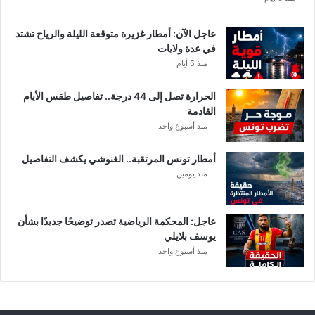
ز
ا
عاجل الآن: أمطار غزيرة متوقعة الليلة والرياح تشتد
ر
في عدة ولايات
ة
منذ 5 أيام
ا
ل
الحرارة تصل إلى 44 درجة.. تفاصيل طقس الأيام
د
القادمة
ا
منذ أسبوع واحد
خ
ل
أمطار تونس المرتقبة.. الغنوشي يكشف التفاصيل
ي
منذ يومين
ة
عاجل: المحكمة الرياضية تصدر توضيحًا جديدًا بشأن
يوسف بلايلي
منذ أسبوع واحد