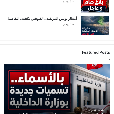
منذ يومين
أمطار تونس المرتقبة.. الغنوشي يكشف التفاصيل
منذ يومين
Featured Posts
ا
ل
ر
ا
ئ
د
ا
ل
ر
منذ ساعة واحدة