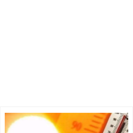
أسطول العربات في تونس يفوق عمره 10 سنوات، وهو ما يتسبب
في تفاقم الخسائر لدى شركات التأمين ويزيد من مخاطر التلوّث
وحوادث المرور.
وأكّد إبراهيم الدباش، أن الغرفة ستطلب إجراءات استثنائية بخفض
الضرائب في قانون الموازنة العامة للسنة القادمة، للمساهمة في
خفض أسعار العربات أو المحافظة على استقرارها على الأقل.
ط
ق
س