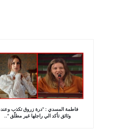
ف
ا
ط
م
ة
ا
ل
م
س
د
فاطمة المسدي : "درة زروق تكذب وعند
ي
وثائق تأكد الي راجلها غير مطلّق "..
:
"
د