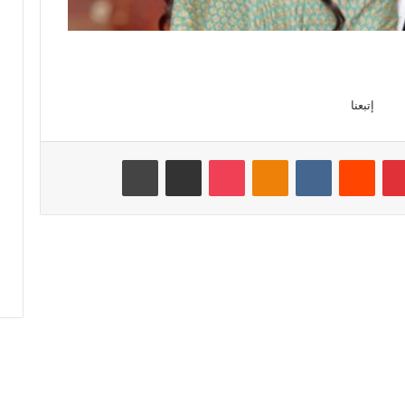
إتبعنا
بينتيريست
‏Reddit
‏VKontakte
Odnoklassniki
‫Pocket
مشاركة عبر البريد
طباعة