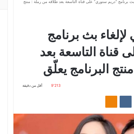
بث برنامج “دريم ستوري” على قناة التاسعة بعد طلاقه من رملة : منتج
لإلغاء بث برنامج
 قناة التاسعة بعد
نتج البرنامج يعلّق
9٬213
أقل من دقيقة
‏Reddit
‏VKontakte
Odnoklassniki