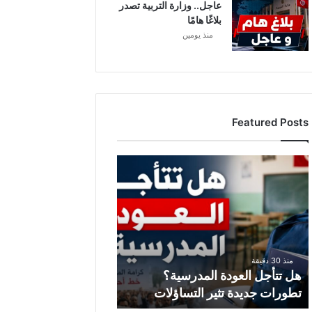
عاجل.. وزارة التربية تصدر
بلاغًا هامًا
منذ يومين
Featured Posts
ه
ل
ت
ت
أ
ج
ل
منذ 30 دقيقة
ا
هل تتأجل العودة المدرسية؟
ل
تطورات جديدة تثير التساؤلات
ع
و