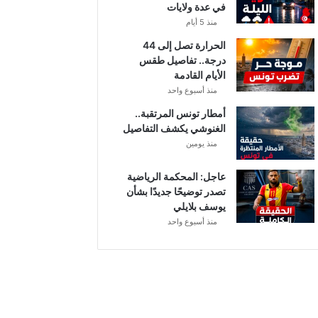
في عدة ولايات
ة
ت
منذ 5 أيام
ث
الحرارة تصل إلى 44
ي
درجة.. تفاصيل طقس
ر
الأيام القادمة
ا
منذ أسبوع واحد
ل
ت
أمطار تونس المرتقبة..
س
الغنوشي يكشف التفاصيل
ا
منذ يومين
ؤ
ل
عاجل: المحكمة الرياضية
ا
تصدر توضيحًا جديدًا بشأن
ت
يوسف بلايلي
منذ أسبوع واحد