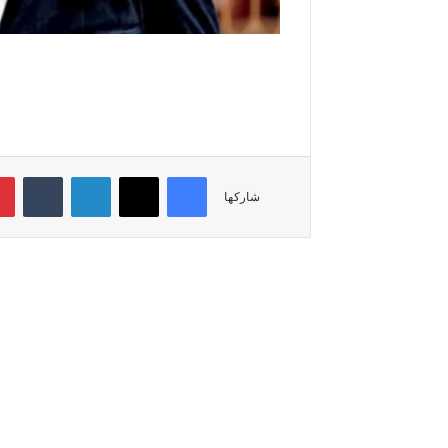
فيسبوك
‫X
لينكدإن
‏Tumblr
شاركها