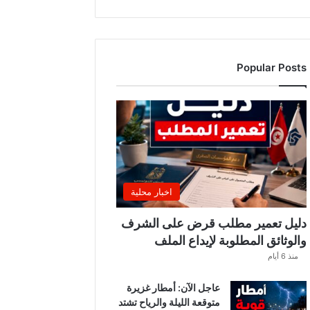
د
ة
ا
ل
Popular Posts
م
د
ر
س
ي
ة
؟
ت
ط
اخبار محلية
و
ر
دليل تعمير مطلب قرض على الشرف
ا
والوثائق المطلوبة لإيداع الملف
ت
منذ 6 أيام
ج
د
عاجل الآن: أمطار غزيرة
ي
متوقعة الليلة والرياح تشتد
د