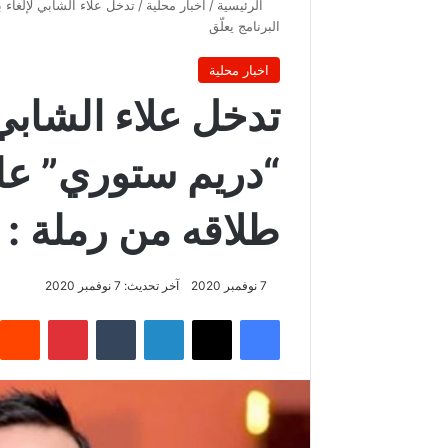
الرئيسية
/
اخبار محلية
/
تدخل علاء الشابي لإلغاء 
البرنامج يعلّق
اخبار محلية
تدخل علاء الشابي 
“دريم ستوري” على
طلاقه من رملة : م
7 نوفمبر 2020
آخر تحديث: 7 نوفمبر 2020
فيسبوك
‫X
لينكدإن
‏Tumblr
بينتيريست