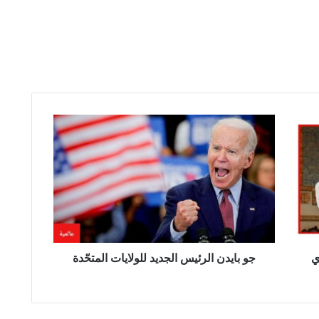
ج
و
ب
ا
ي
د
ن
ا
ل
ي
ر
جو بايدن الرئيس الجديد للولايات المتحّدة
ئ
ي
س
ا