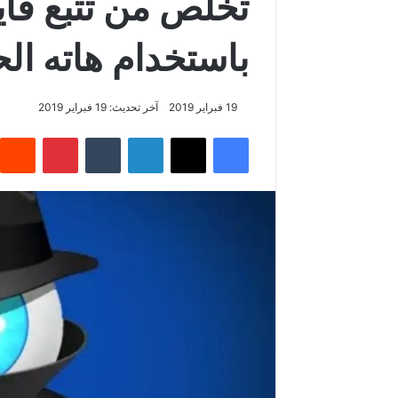
تخلص من تتبع فاي
باستخدام هاته ال
19 فبراير 2019
آخر تحديث: 19 فبراير 2019
فيسبوك
‫X
لينكدإن
‏Tumblr
بينتيريست