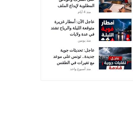
أ
المطلوبة لإيداع الملف
ب
منذ 4 أيام
ط
ا
عاجل الآن: أمطار غزيرة
ل
متوقعة الليلة والرياح تشتد
إ
في عدة ولايات
ف
منذ يومين
ر
عاجل: تحديثات جوية
ي
جديدة.. تونس على موعد
ق
مع تغيرات في الطقس
ي
منذ أسبوع واحد
ا