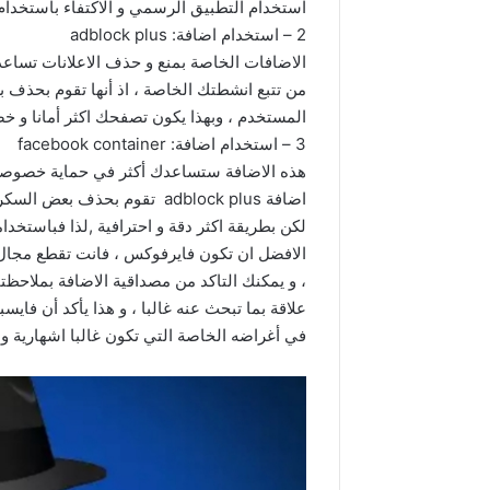
استخدام التطبيق الرسمي و الاكتفاء باستخدام
2 – استخدام اضافة: adblock plus
الاضافات الخاصة بمنع و حذف الاعلانات تساعد
من تتبع انشطتك الخاصة ، اذ أنها تقوم بحذف 
المستخدم ، وبهذا يكون تصفحك اكثر أمانا و 
3 – استخدام اضافة: facebook container
هذه الاضافة ستساعدك أكثر في حماية خصوصيتك
اضافة adblock plus تقوم بحذف
لكن بطريقة اكثر دقة و احترافية ,لذا فباستخد
الافضل ان تكون فايرفوكس ، فانت تقطع مجال ا
، و يمكنك التاكد من مصداقية الاضافة بملاحظتك
علاقة بما تبحث عنه غالبا ، و هذا يأكد أن فاي
في أغراضه الخاصة التي تكون غالبا اشهارية و 