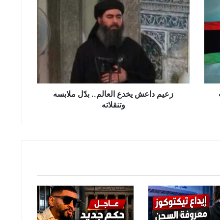
ز
ع
ي
م
د
ا
ع
ش
ي
ب
خ
زعيم داعش يخدع العالم.. بدّل ملابسه
د
وتنقلاته
ع
ا
ل
ع
ا
ل
م
.
.
ب
دّ