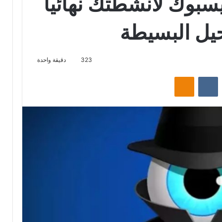
سبوك لأنشطتك نهائيا
حيل البسيطة
323
دقيقة واحدة
‏Reddit
‏VKontakte
Odnoklassniki