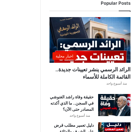
Popular Posts
د
ي
ا
ل
إ
ف
ر
ي
ق
اخبار محلية
ي
ق
الرائد الرسمي ينشر تعيينات جديدة..
ب
القائمة الكاملة للأسماء
ل
منذ أسبوع واحد
ق
ر
حقيقة وفاة راشد الغنوشي
ع
في السجن.. ما الذي أكدته
ة
المصادر حتى الآن؟
د
و
منذ أسبوع واحد
ر
دليل تعمير مطلب قرض
ي
على الشرف والوثائق