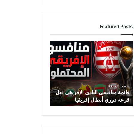
Featured Posts
ق
ا
ئ
م
ة
م
ن
منذ 19 ساعة
ا
قائمة منافسي النادي الإفريقي قبل
ف
قرعة دوري أبطال إفريقيا
س
ي
ا
ل
ن
ا