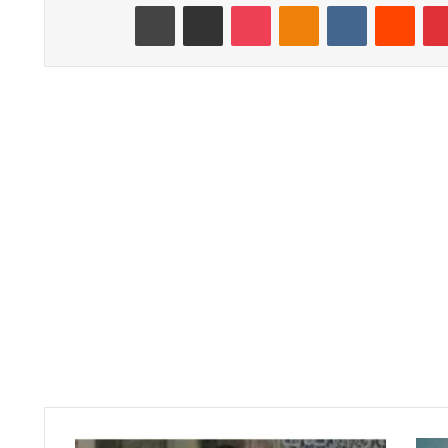
بينتيريست
‏Reddit
‏VKontakte
Odnoklassniki
‫Pocket
مشاركة عبر البريد
طباعة