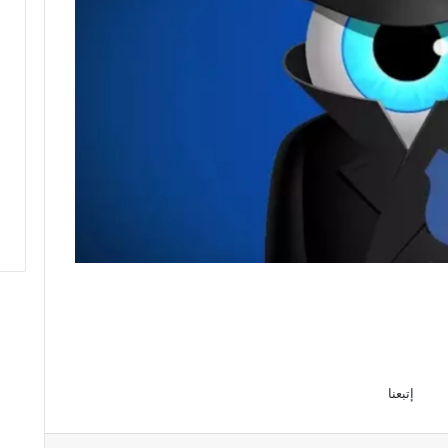
إتبعنا