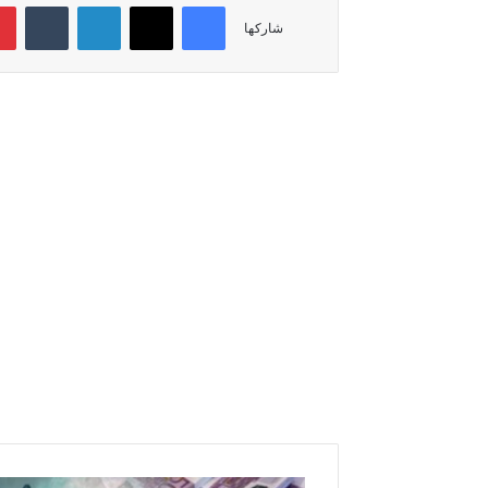
فيسبوك
‫X
لينكدإن
‏Tumblr
شاركها