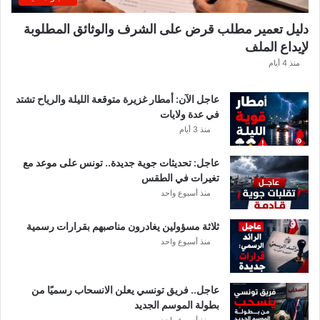
ي
ك
دليل تعمير مطلب قرض على الشرف والوثائق المطلوبة
ش
لإيداع الملف
ف
ا
منذ 4 أيام
ل
ت
عاجل الآن: أمطار غزيرة متوقعة الليلة والرياح تشتد
ف
في عدة ولايات
ا
منذ 3 أيام
ص
ي
عاجل: تحديثات جوية جديدة.. تونس على موعد مع
ل
تغيرات في الطقس
منذ أسبوع واحد
ثلاثة مسؤولين يغادرون مناصبهم بقرارات رسمية
منذ أسبوع واحد
عاجل.. فريق تونسي يعلن الانسحاب رسميًا من
بطولة الموسم الجديد
منذ أسبوع واحد