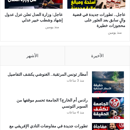
ا
ل
ش
عاجل.. تطورات جديدة في قضية
عاجل: وزارة العدل تعلن عزل عدول
ع
والٍ سابق بعد العثور على
إشهاد وشطب خبير عدلي
ب
محجوزات خطيرة
منذ يومين
ا
منذ يومين
ل
ت
و
الأخيرة
الأشهر
ن
س
ي
.
أمطار تونس المرتقبة.. الغنوشي يكشف التفاصيل
.
منذ 3 ساعات
رادس أم الخارج؟ الجامعة تحسم موقفها من
السوبر التونسي
منذ 4 ساعات
تطورات جديدة في مفاوضات النادي الإفريقي مع