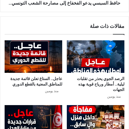
ا
ي
حافظ السبسي يدعو الفخفاخ إلى مصارحة الشعب التونسي..
ب
ي
ي
د
ن
ع
مقالات ذات صلة
ب
و
ك
ا
و
ل
ر
ف
و
خ
ن
ف
ا
ا
إ
خ
ل
إ
الرصد الجوي يحذر من تقلبات
عاجل.. الستاغ تعلن قائمة جديدة
ى
ل
ليلية.. أمطار ورياح قوية بهذه
للمناطق المعنية بالقطع الدوري
1
ى
الجهات
منذ يومين
2
م
منذ يومين
ص
ا
ر
ح
ة